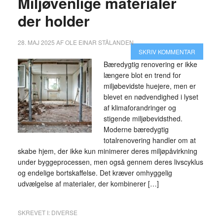
Miljøvenlige materialer
der holder
28. MAJ 2025
AF
OLE EINAR STÅLANDEN
SKRIV KOMMENTAR
Bæredygtig renovering er ikke
længere blot en trend for
miljøbevidste huejere, men er
blevet en nødvendighed i lyset
af klimaforandringer og
stigende miljøbevidsthed.
Moderne bæredygtig
totalrenovering handler om at
skabe hjem, der ikke kun minimerer deres miljøpåvirkning
under byggeprocessen, men også gennem deres livscyklus
og endelige bortskaffelse. Det kræver omhyggelig
udvælgelse af materialer, der kombinerer […]
SKREVET I:
DIVERSE