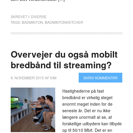
SKREVET I:
DIVERSE
TAGS:
BADMINTON
,
BADMINTONKETCHER
Overvejer du også mobilt
bredbånd til streaming?
9. NOVEMBER 2015
AF
KIM
SKRIV KOMMENTAR
Hastighederne på fast
bredbånd er virkelig steget
enormt meget inden for de
seneste år. Det er nu ikke
længere unormalt at se, at
forskellige udbydere kan tilbyde
op til 50/10 Mbit. Det er en