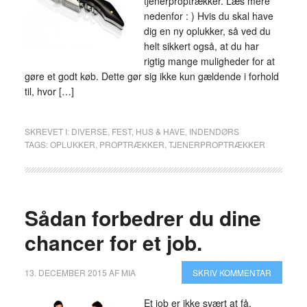
tjenerproptrækker. Læs mere
nedenfor : ) Hvis du skal have
dig en ny oplukker, så ved du
helt sikkert også, at du har
rigtig mange muligheder for at
gøre et godt køb. Dette gør sig ikke kun gældende i forhold
til, hvor […]
SKREVET I:
DIVERSE
,
FEST
,
HUS & HAVE
,
INDENDØRS
TAGS:
OPLUKKER
,
PROPTRÆKKER
,
TJENERPROPTRÆKKER
Sådan forbedrer du dine
chancer for et job.
13. DECEMBER 2015
AF
MIA
SKRIV KOMMENTAR
Et job er ikke svært at få,