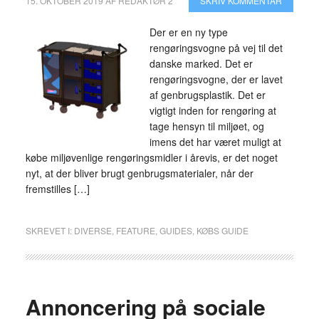
15. OKTOBER 2019
AF
REDAKTØR 2
SKRIV KOMMENTAR
Der er en ny type
rengøringsvogne på vej til det
danske marked. Det er
rengøringsvogne, der er lavet
af genbrugsplastik. Det er
vigtigt inden for rengøring at
tage hensyn til miljøet, og
imens det har været muligt at
købe miljøvenlige rengøringsmidler i årevis, er det noget
nyt, at der bliver brugt genbrugsmaterialer, når der
fremstilles […]
SKREVET I:
DIVERSE
,
FEATURE
,
GUIDES
,
KØBS GUIDE
Annoncering på sociale