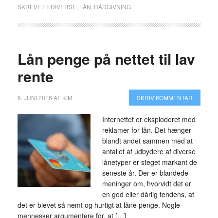
SKREVET I:
DIVERSE
,
LÅN
,
RÅDGIVNING
Lån penge på nettet til lav
rente
8. JUNI 2016
AF
KIM
SKRIV KOMMENTAR
Internettet er eksploderet med
reklamer for lån. Det hænger
blandt andet sammen med at
antallet af udbydere af diverse
lånetyper er steget markant de
seneste år. Der er blandede
meninger om, hvorvidt det er
en god eller dårlig tendens, at
det er blevet så nemt og hurtigt at låne penge. Nogle
mennesker argumentere for, at […]