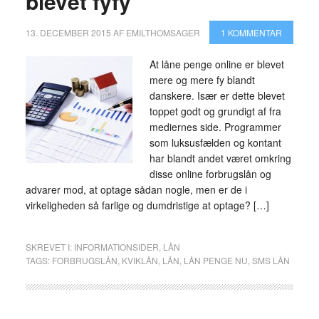
blevet fyfy
13. DECEMBER 2015
AF
EMILTHOMSAGER
1 KOMMENTAR
At låne penge online er blevet
mere og mere fy blandt
danskere. Især er dette blevet
toppet godt og grundigt af fra
mediernes side. Programmer
som luksusfælden og kontant
har blandt andet været omkring
disse online forbrugslån og
advarer mod, at optage sådan nogle, men er de i
virkeligheden så farlige og dumdristige at optage? […]
SKREVET I:
INFORMATIONSIDER
,
LÅN
TAGS:
FORBRUGSLÅN
,
KVIKLÅN
,
LÅN
,
LÅN PENGE NU
,
SMS LÅN