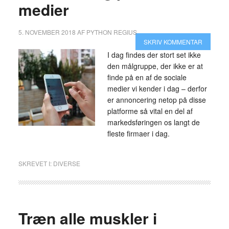
medier
5. NOVEMBER 2018
AF
PYTHON REGIUS
SKRIV KOMMENTAR
I dag findes der stort set ikke
den målgruppe, der ikke er at
finde på en af de sociale
medier vi kender i dag – derfor
er annoncering netop på disse
platforme så vital en del af
markedsføringen os langt de
fleste firmaer i dag.
SKREVET I:
DIVERSE
Træn alle muskler i