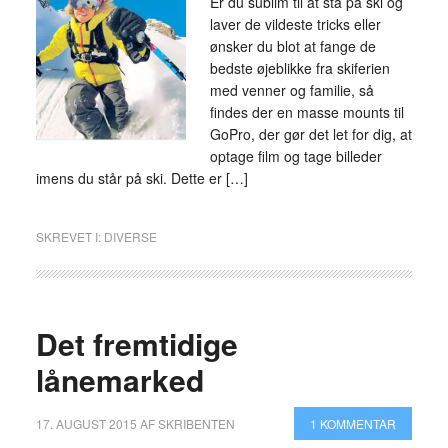
Er du sublim til at stå på ski og
laver de vildeste tricks eller
ønsker du blot at fange de
bedste øjeblikke fra skiferien
med venner og familie, så
findes der en masse mounts til
GoPro, der gør det let for dig, at
optage film og tage billeder
imens du står på ski. Dette er […]
SKREVET I:
DIVERSE
Det fremtidige
lånemarked
17. AUGUST 2015
AF
SKRIBENTEN
1 KOMMENTAR