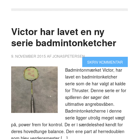
Victor har lavet en ny
serie badmintonketcher
9. NOVEMBER 2015
AF
JONASPETERSEN
SKRIV KOMMENTAR
Badmintonmærket Victor, har
lavet en badmintonketcher
serie som de har valgt at kalde
for Thruster. Denne serie er for
spilleren der søger det
ultimative angrebsvåben.
Badmintonketcherne i denne
serie ligger utrolig meget vægt
på, power frem for kontrol. De er i særdeleshed kendt for
deres hovedtunge balance. Den ene part af herredoublen
som blev verdensmester […]