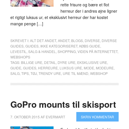
rette frisure og bære et flot
herreur der i andres øjne ligner
et rigtigt luksus ur, et eksklusivt herreur der har kostet
mange penge […]
SKREVET I:
ALT DET ANDET
,
ANDET
,
BLOGS
,
DIVERSE
,
DIVERSE
GUIDES
,
GUIDES
,
IKKE KATEGORISERET
,
KØBS GUIDE
,
LEVESTIL
,
SALG & HANDEL
,
SHOPPING
,
VIDEN PÅ INTERNETTET
,
WEBSHOPS
TAGS:
BILLIGE URE
,
DETAIL
,
DYRE URE
,
EKSKLUSIVE URE
,
GUIDE
,
GUIDES
,
HERREURE
,
LUKSUS URE
,
MODE
,
MODEURE
,
SALG
,
TIPS
,
TØJ
,
TRENDY URE
,
URE TIL MÆND
,
WEBSHOP
GoPro mounts til skisport
7. OKTOBER 2015
AF
EVERMART
SKRIV KOMMENTAR