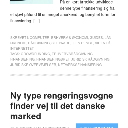
På en kort årrække udviklede
denne type finansiering sig fra
et sjovt påfund til en meget anerkendt og benyttet form for
finansiering. […]
SKREVET I:
COMPUTER
,
ERHVERV & ØKONOMI
,
GUIDES
,
LÅN
,
ØKONOMI
,
RÅDGIVNING
,
SOFTWARE
,
TJEN PENGE
,
VIDEN PÅ
INTERNETTET
TAGS:
CROWDFUNDING
,
ERHVERVSRÅDGIVNING
,
FINANSIERING
,
FINANSIERINGSRET
,
JURIDISK RÅDGIVNING
,
JURIDISKE OVERVEJELSER
,
NETVÆRKSFINANSIERING
Ny type rengøringsvogne
finder vej til det danske
marked