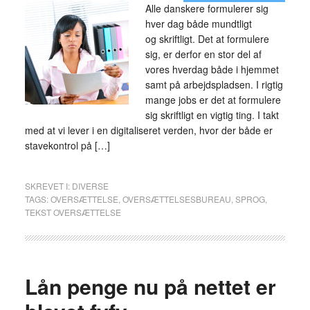
Alle danskere formulerer sig
hver dag både mundtligt
og skriftligt. Det at formulere
sig, er derfor en stor del af
vores hverdag både i hjemmet
samt på arbejdspladsen. I rigtig
mange jobs er det at formulere
sig skriftligt en vigtig ting. I takt
med at vi lever i en digitaliseret verden, hvor der både er
stavekontrol på […]
SKREVET I:
DIVERSE
TAGS:
OVERSÆTTELSE
,
OVERSÆTTELSESBUREAU
,
SPROG
,
TEKST OVERSÆTTELSE
Lån penge nu på nettet er