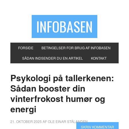
INFOBASEN
FORSIDE
BETINGELSER FOR BRUG AF INFOBASEN
SÅDAN INDSENDER DU EN ARTIKEL
KONTAKT
Psykologi på tallerkenen:
Sådan booster din
vinterfrokost humør og
energi
21. OKTOBER 2025
AF
OLE EINAR STÅLANDEN
SKRIV KOMMENTAR