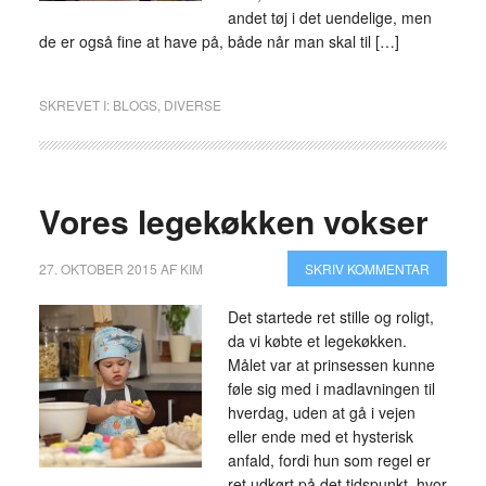
andet tøj i det uendelige, men
de er også fine at have på, både når man skal til […]
SKREVET I:
BLOGS
,
DIVERSE
Vores legekøkken vokser
27. OKTOBER 2015
AF
KIM
SKRIV KOMMENTAR
Det startede ret stille og roligt,
da vi købte et legekøkken.
Målet var at prinsessen kunne
føle sig med i madlavningen til
hverdag, uden at gå i vejen
eller ende med et hysterisk
anfald, fordi hun som regel er
ret udkørt på det tidspunkt, hvor