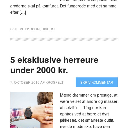
gryderne skal på komfuret. Det fungerede med det samme
efter […]
SKREVET I:
BØRN
,
DIVERSE
5 eksklusive herreure
under 2000 kr.
7. OKTOBER 2015
AF
KROGFELT
SKRIV KOMMENTAR
Mænd drømmer om prestige, at
være velset af andre og masser
af selvtillid – Ting der kan
opnåes ved at bære et dyrt
jakkesæt, det smarteste outfit,
nyeste mode sko, have den