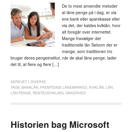
De to mest anvendte metoder
at låne penge på i dag, er via
ens bank eller sparekasse eller
via det, der kaldes kviklån, hvor
alt foregår over internettet.
Mange fravælger det
traditionelle lån Selvom der er
mange, som traditionen tro
bruger deres pengeinstitut, når de skal låne penge, lader
det til, at flere og flere […]
SKREVET I:
DIVERSE
TAGS:
BANKLÅN
,
FREMTIDIGE LÅNEMARKED
,
KVIKLÅN
,
LÅN
,
LÅN PENGE
,
RENTEUDVIKLING
,
SIKKERHED
Historien bag Microsoft