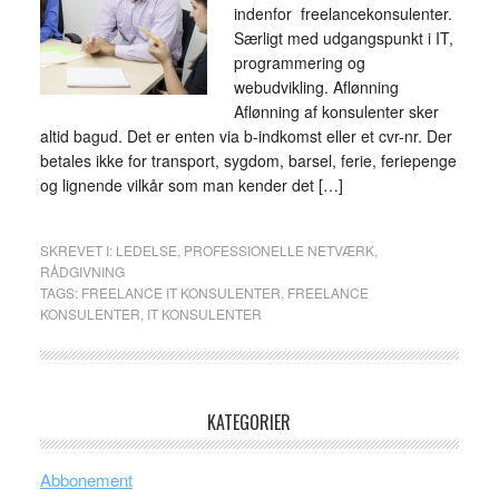
indenfor freelancekonsulenter.
Særligt med udgangspunkt i IT,
programmering og
webudvikling. Aflønning
Aflønning af konsulenter sker
altid bagud. Det er enten via b-indkomst eller et cvr-nr. Der
betales ikke for transport, sygdom, barsel, ferie, feriepenge
og lignende vilkår som man kender det […]
SKREVET I:
LEDELSE
,
PROFESSIONELLE NETVÆRK
,
RÅDGIVNING
TAGS:
FREELANCE IT KONSULENTER
,
FREELANCE
KONSULENTER
,
IT KONSULENTER
KATEGORIER
Abbonement