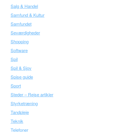
Salg & Handel
Samfund & Kultur
Samfundet
Seværdigheder
Shopping
Software
Spil
Spil & Sjov
Spise guide
Sport
Steder – Rejse artikler
Styrketræning
Tandpleje
Teknik
Telefoner