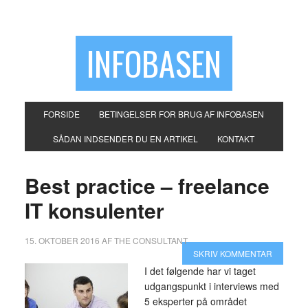
INFOBASEN
FORSIDE
BETINGELSER FOR BRUG AF INFOBASEN
SÅDAN INDSENDER DU EN ARTIKEL
KONTAKT
Best practice – freelance
IT konsulenter
15. OKTOBER 2016
AF
THE CONSULTANT
SKRIV KOMMENTAR
I det følgende har vi taget
udgangspunkt i interviews med
5 eksperter på området