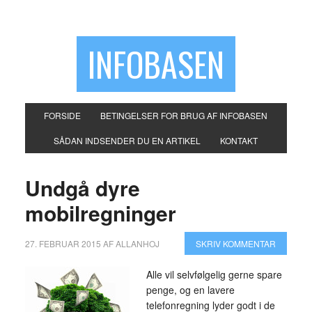
INFOBASEN
FORSIDE
BETINGELSER FOR BRUG AF INFOBASEN
SÅDAN INDSENDER DU EN ARTIKEL
KONTAKT
Undgå dyre
mobilregninger
27. FEBRUAR 2015
AF
ALLANHOJ
SKRIV KOMMENTAR
Alle vil selvfølgelig gerne spare
penge, og en lavere
telefonregning lyder godt i de