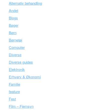
Alternativ behandling
Andet
Blogs
Bøger
Børn
Børnetøj
Computer
Diverse
Diverse guides
Elektronik
Erhverv & Økonomi
Familie
feature
Fest
Film – Fjernsyn