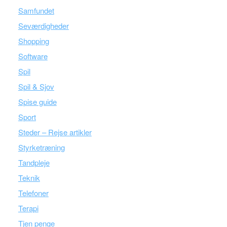
Samfundet
Seværdigheder
Shopping
Software
Spil
Spil & Sjov
Spise guide
Sport
Steder – Rejse artikler
Styrketræning
Tandpleje
Teknik
Telefoner
Terapi
Tjen penge