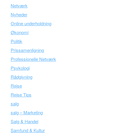
Netværk
Nyheder
Online underholdning
Økonomi
Politik
Prissamenligning
Professionelle Netværk
Psykologi
Rådgivning
Rejse
Rejse Tips
salg
salg – Marketing
Salg & Handel
Samfund & Kultur