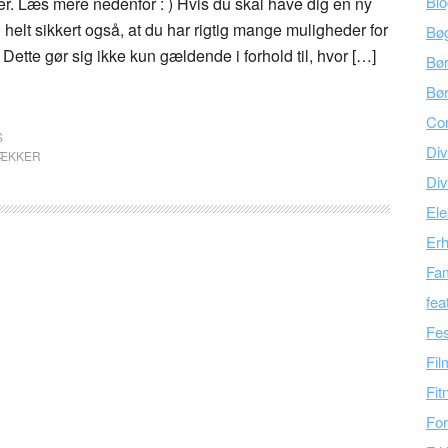
Bl
r. Læs mere nedenfor : ) Hvis du skal have dig en ny
 helt sikkert også, at du har rigtig mange muligheder for
Bø
 Dette gør sig ikke kun gældende i forhold til, hvor […]
Bø
Bør
Co
S
Div
ÆKKER
Div
Ele
Er
Fam
fea
Fes
Fil
Fit
For