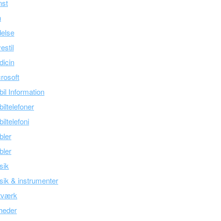
nst
n
else
estil
icin
rosoft
il Information
iltelefoner
iltelefoni
bler
bler
sik
ik & instrumenter
tværk
heder