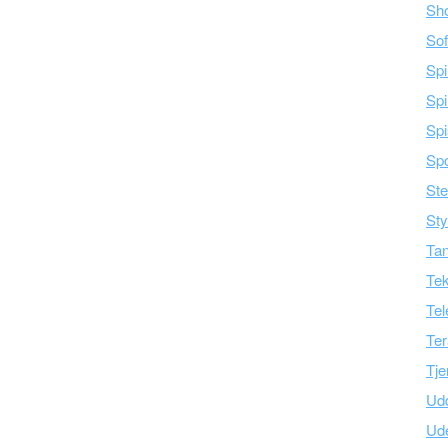
Sh
Sof
Spi
Spi
Spi
Spo
Ste
Sty
Tan
Tek
Tel
Ter
Tje
Ud
Ud