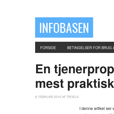
INFOBASEN
FORSIDE
BETINGELSER FOR BRUG 
En tjenerpro
mest praktis
8. FEBRUAR 2016
AF
TROELS
I denne artikel se