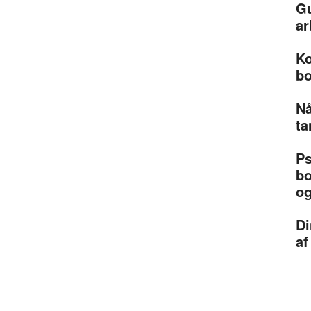
Gu
ar
Ko
bo
Nå
ta
Ps
bo
og
Di
af