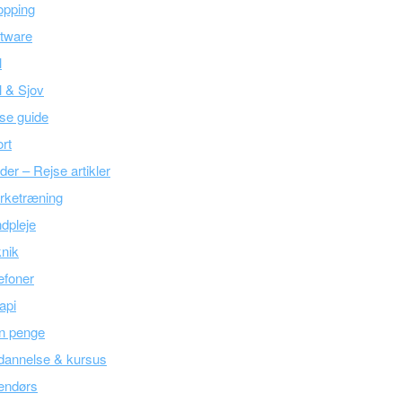
opping
tware
l
l & Sjov
se guide
rt
der – Rejse artikler
rketræning
dpleje
nik
efoner
api
n penge
dannelse & kursus
endørs