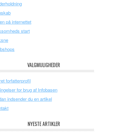
erholdning
nskab
en på internettet
ksomheds start
ksne
bshops
VALGMULIGHEDER
et forfatterprofil
ingelser for brug af Infobasen
an indsender du en artikel
takt
NYESTE ARTIKLER