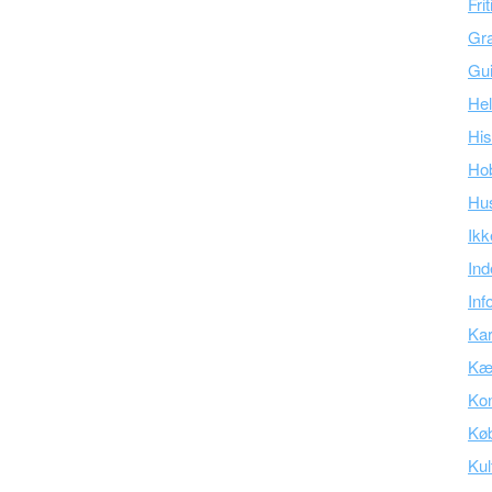
Fri
Gra
Gu
Hel
His
Ho
Hu
Ikk
Ind
Inf
Kar
Kær
Kon
Kø
Kul