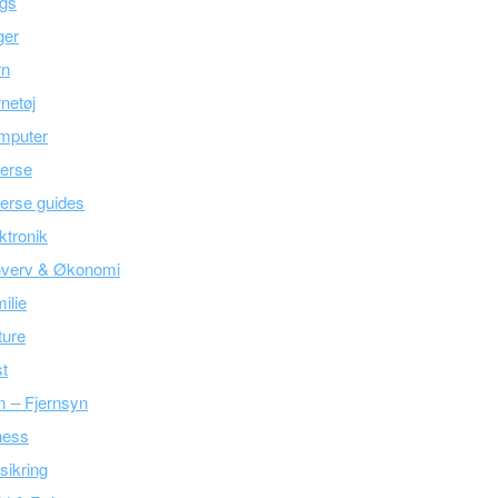
ogs
ger
rn
netøj
mputer
erse
erse guides
ktronik
hverv & Økonomi
ilie
ture
t
m – Fjernsyn
ness
sikring