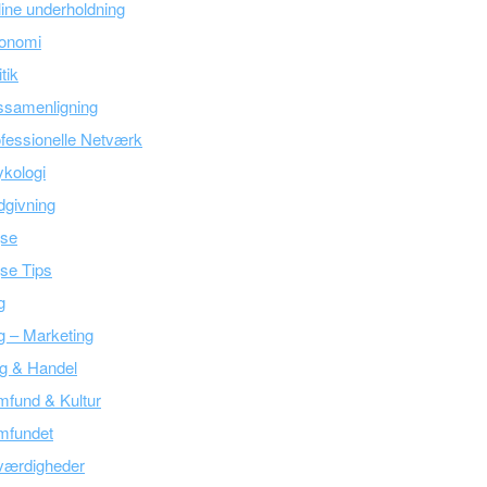
ine underholdning
onomi
itik
ssamenligning
fessionelle Netværk
kologi
givning
jse
se Tips
g
g – Marketing
g & Handel
fund & Kultur
mfundet
værdigheder