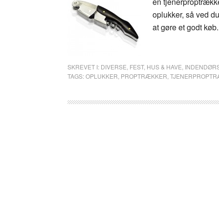
en tjenerproptrække
oplukker, så ved du
at gøre et godt køb.
SKREVET I:
DIVERSE
,
FEST
,
HUS & HAVE
,
INDENDØR
TAGS:
OPLUKKER
,
PROPTRÆKKER
,
TJENERPROPTR