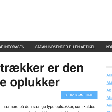
AF INFOBASEN
SÅDAN INDSENDER DU EN ARTIKEL
KO
ptrækker er den
Ab
ke oplukker
Akt
Alt
SKRIV KOMMENTAR
Alt
An
r vi nærmere på den særlige type optrækker, som kaldes