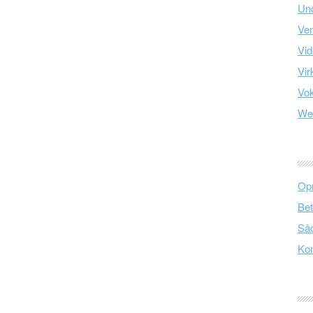
Und
Ve
Vid
Vir
Vo
We
Opr
Bet
Såd
Kon