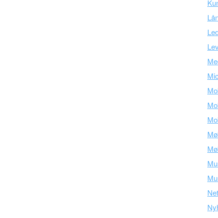
Ku
Lå
Led
Lev
Med
Mic
Mob
Mob
Mob
Mø
Mø
Mu
Mus
Ne
Ny