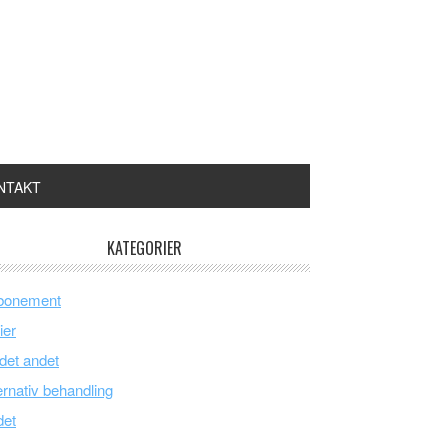
NTAKT
KATEGORIER
bonement
ier
 det andet
ernativ behandling
det