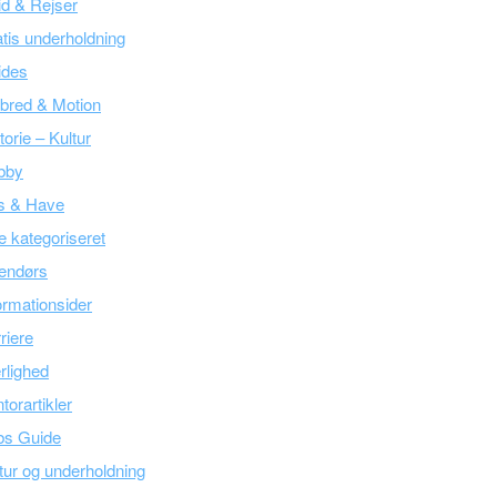
tid & Rejser
tis underholdning
ides
bred & Motion
torie – Kultur
bby
s & Have
e kategoriseret
endørs
ormationsider
riere
lighed
torartikler
bs Guide
tur og underholdning