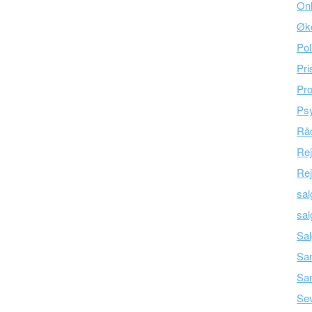
Onl
Øk
Pol
Pri
Pro
Psy
Råd
Re
Rej
sal
sal
Sal
Sam
Sa
Se