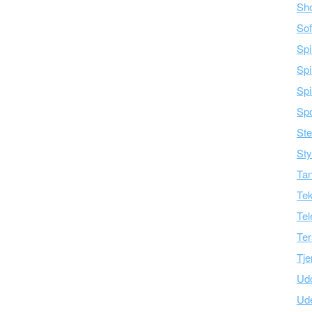
Sh
Sof
Spi
Spi
Spi
Spo
Ste
Sty
Tan
Tek
Tel
Ter
Tje
Ud
Ud