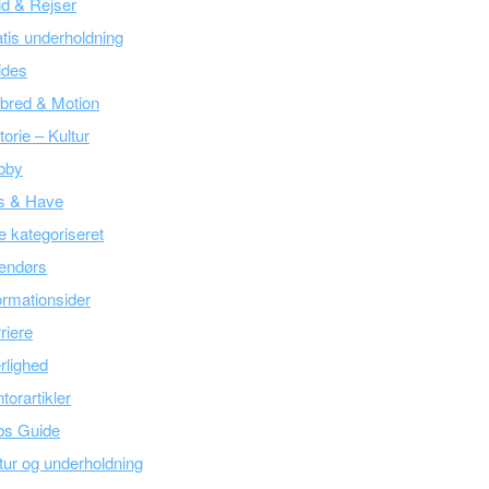
tid & Rejser
tis underholdning
ides
bred & Motion
torie – Kultur
bby
s & Have
e kategoriseret
endørs
ormationsider
riere
lighed
torartikler
bs Guide
tur og underholdning