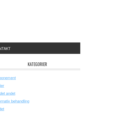
NTAKT
KATEGORIER
bonement
ier
 det andet
ernativ behandling
det