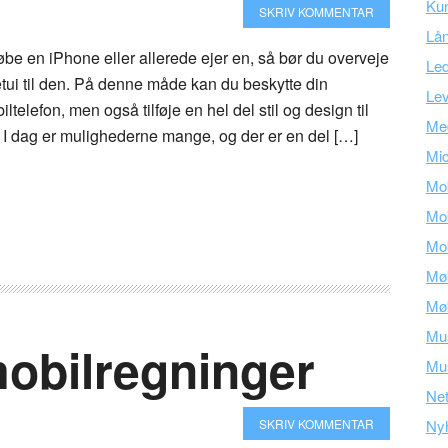
Ku
SKRIV KOMMENTAR
Lå
 købe en iPhone eller allerede ejer en, så bør du overveje
Led
r etui til den. På denne måde kan du beskytte din
Lev
telefon, men også tilføje en hel del stil og design til
Med
. I dag er mulighederne mange, og der er en del […]
Mic
Mob
Mob
Mob
Mø
Mø
Mu
obilregninger
Mus
Ne
SKRIV KOMMENTAR
Ny