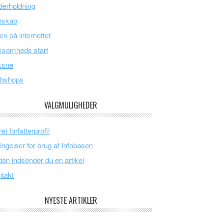
erholdning
nskab
en på internettet
ksomheds start
ksne
bshops
VALGMULIGHEDER
et forfatterprofil
ingelser for brug af Infobasen
an indsender du en artikel
takt
NYESTE ARTIKLER