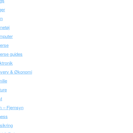
ogs
ger
rn
netøj
mputer
erse
erse guides
ktronik
hverv & Økonomi
ilie
ture
t
m – Fjernsyn
ness
sikring