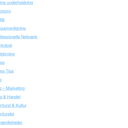
ine underholdning
onomi
itik
ssamenligning
fessionelle Netværk
kologi
givning
jse
se Tips
g
g – Marketing
g & Handel
fund & Kultur
mfundet
værdigheder