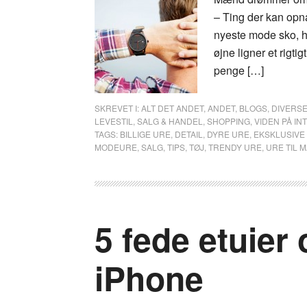
– Ting der kan opnå
nyeste mode sko, ha
øjne ligner et rigti
penge […]
SKREVET I:
ALT DET ANDET
,
ANDET
,
BLOGS
,
DIVERS
LEVESTIL
,
SALG & HANDEL
,
SHOPPING
,
VIDEN PÅ IN
TAGS:
BILLIGE URE
,
DETAIL
,
DYRE URE
,
EKSKLUSIVE
MODEURE
,
SALG
,
TIPS
,
TØJ
,
TRENDY URE
,
URE TIL 
5 fede etuier 
iPhone