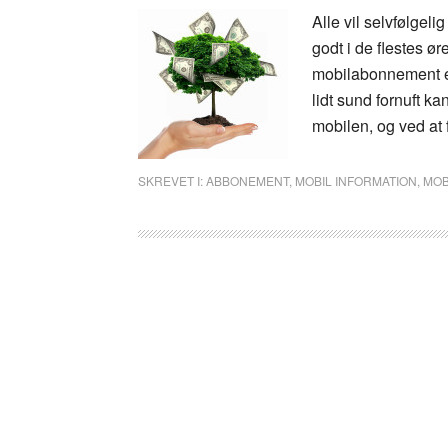
Alle vil selvfølgel
godt i de flestes ø
mobilabonnement er
lidt sund fornuft ka
mobilen, og ved at 
SKREVET I:
ABBONEMENT
,
MOBIL INFORMATION
,
MOB