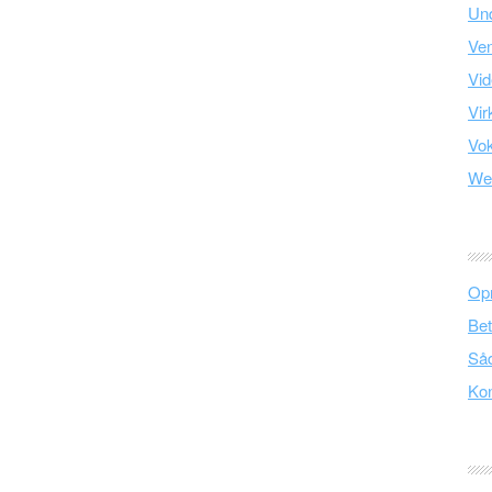
Und
Ve
Vid
Vir
Vo
We
Opr
Bet
Såd
Kon