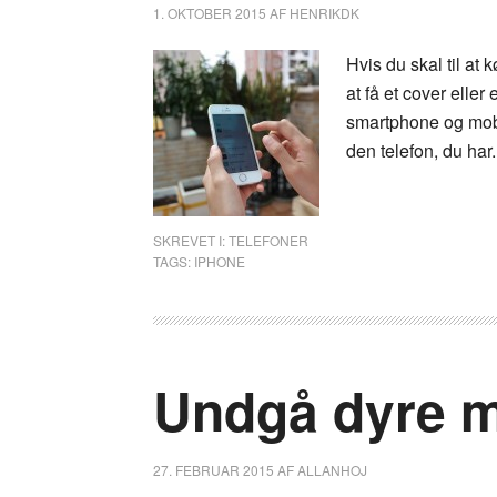
1. OKTOBER 2015
AF
HENRIKDK
Hvis du skal til at
at få et cover elle
smartphone og mobil
den telefon, du har
SKREVET I:
TELEFONER
TAGS:
IPHONE
Undgå dyre m
27. FEBRUAR 2015
AF
ALLANHOJ