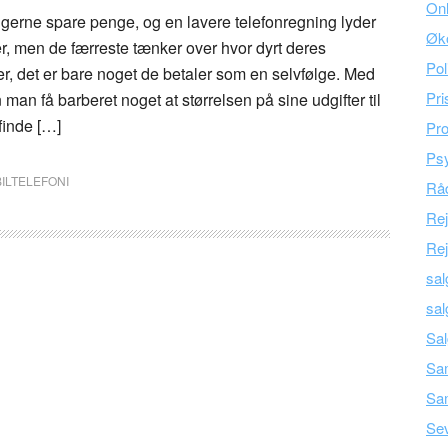
Onl
ig gerne spare penge, og en lavere telefonregning lyder
Øk
rer, men de færreste tænker over hvor dyrt deres
Pol
, det er bare noget de betaler som en selvfølge. Med
Pri
n man få barberet noget at størrelsen på sine udgifter til
finde […]
Pro
Psy
ILTELEFONI
Råd
Re
Rej
sal
sal
Sal
Sam
Sa
Se