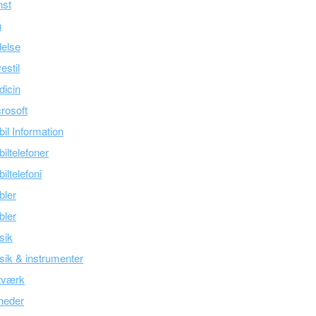
nst
n
else
estil
icin
rosoft
il Information
iltelefoner
iltelefoni
bler
bler
sik
ik & instrumenter
tværk
heder