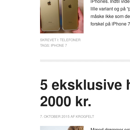
iPhones. Indtil vid
lille variant og på
måske ikke som den
forskel på iPhone 
SKREVET I:
TELEFONER
TAGS:
IPHONE 7
5 eksklusive 
2000 kr.
7. OKTOBER 2015
AF
KROGFELT
Mænd drømmer om pr