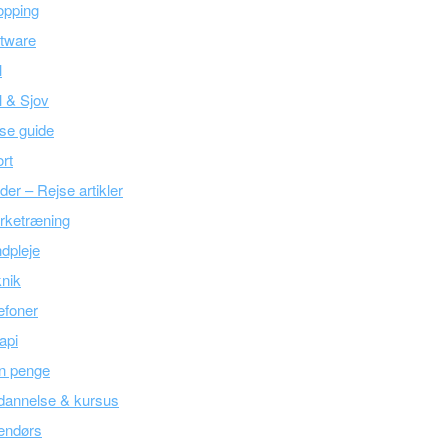
opping
tware
l
l & Sjov
se guide
rt
der – Rejse artikler
rketræning
dpleje
nik
efoner
api
n penge
dannelse & kursus
endørs