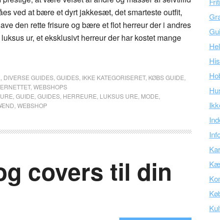
Fri
es ved at bære et dyrt jakkesæt, det smarteste outfit,
Gra
ve den rette frisure og bære et flot herreur der i andres
Gu
gt luksus ur, et eksklusivt herreur der har kostet mange
Hel
His
Ho
E
,
DIVERSE GUIDES
,
GUIDES
,
IKKE KATEGORISERET
,
KØBS GUIDE
,
TERNETTET
,
WEBSHOPS
Hu
 URE
,
GUIDE
,
GUIDES
,
HERREURE
,
LUKSUS URE
,
MODE
,
Ikk
MÆND
,
WEBSHOP
Ind
Inf
Kar
og covers til din
Kær
Kon
Kø
Kul