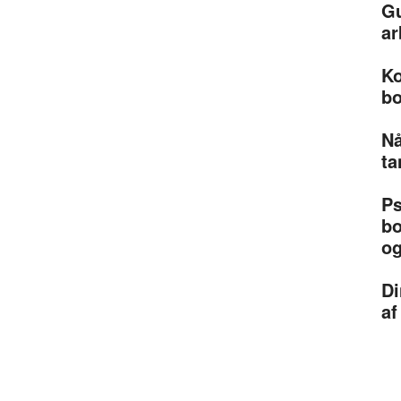
Gu
ar
Ko
bo
Nå
ta
Ps
bo
og
Di
af