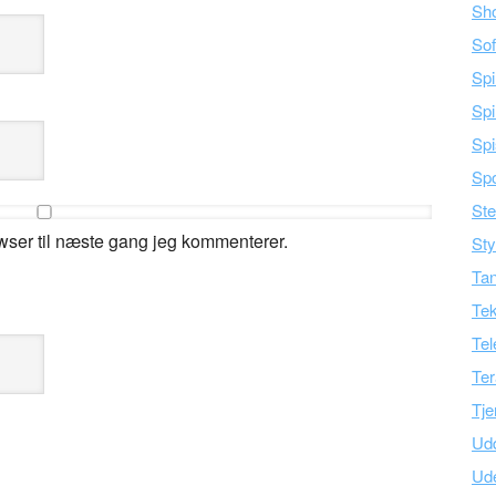
Sh
Sof
Spi
Spi
Spi
Spo
Ste
wser til næste gang jeg kommenterer.
Sty
Tan
Tek
Tel
Ter
Tje
Ud
Ud