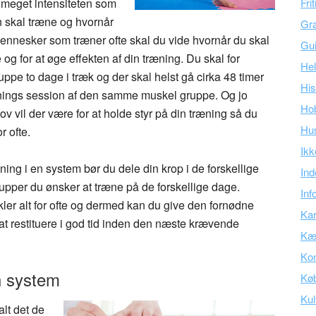
å meget intensiteten som
Fri
n skal træne og hvornår
Gra
ennesker som træner ofte skal du vide hvornår du skal
Gu
og for at øge effekten af din træning. Du skal for
Hel
e to dage i træk og der skal helst gå cirka 48 timer
His
ænings session af den samme muskel gruppe. Og jo
Ho
v vil der være for at holde styr på din træning så du
Hu
 ofte.
Ikk
ning i en system bør du dele din krop i de forskellige
Ind
upper du ønsker at træne på de forskellige dage.
Inf
r alt for ofte og dermed kan du give den fornødne
Kar
å at restituere i god tid inden den næste krævende
Kær
Kon
in system
Kø
Kul
lt det de