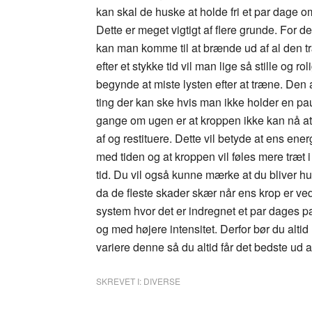
kan skal de huske at holde fri et par dage 
Dette er meget vigtigt af flere grunde. For de
kan man komme til at brænde ud af al den t
efter et stykke tid vil man lige så stille og roli
begynde at miste lysten efter at træne. Den
ting der kan ske hvis man ikke holder en pa
gange om ugen er at kroppen ikke kan nå a
af og restituere. Dette vil betyde at ens energ
med tiden og at kroppen vil føles mere træt 
tid. Du vil også kunne mærke at du bliver hur
da de fleste skader skær når ens krop er ved
system hvor det er indregnet et par dages p
og med højere intensitet. Derfor bør du altid
variere denne så du altid får det bedste ud a
SKREVET I:
DIVERSE