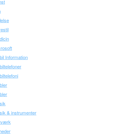
nst
n
else
estil
icin
rosoft
il Information
iltelefoner
iltelefoni
bler
bler
sik
ik & instrumenter
tværk
heder