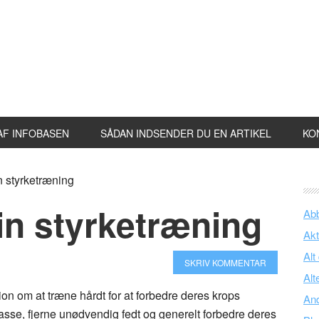
AF INFOBASEN
SÅDAN INDSENDER DU EN ARTIKEL
KO
n styrketræning
in styrketræning
Ab
Akt
Alt
SKRIV KOMMENTAR
Alt
 om at træne hårdt for at forbedre deres krops
An
se, fjerne unødvendig fedt og generelt forbedre deres