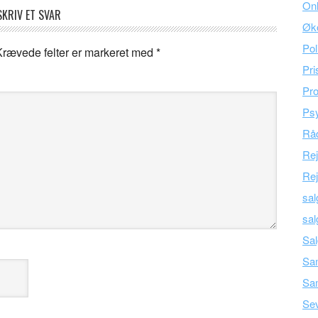
Onl
SKRIV ET SVAR
Øk
Pol
Krævede felter er markeret med
*
Pri
Pro
Psy
Råd
Re
Rej
sal
sal
Sal
Sam
Sa
Se