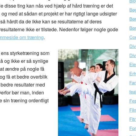
Bl
le disse ting kan nås ved hjælp af hård træning er det
Bø
og med at sådan et projekt er har rigtigt lange udsigter
Bø
så hårdt da de ikke kan se resultaterne af deres
Bør
t resultaterne ikke er tilstede. Nedenfor følger nogle gode
mmeside om træning
.
Co
Div
 i ens styrketræning som
Div
å og ikke er så synlige
Ele
 at ændre på nogle få
Er
og få et bedre overblik
Fam
 bedre resultater med
fea
Derfor bør man, inden
sin træning ordentligt
Fes
Fil
Fit
For