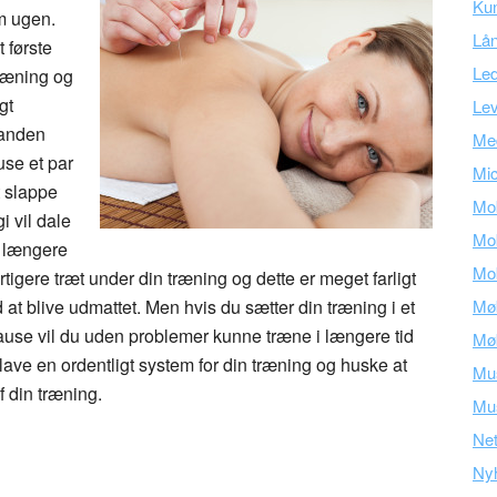
Ku
om ugen.
Lå
t første
Led
ræning og
gt
Lev
 anden
Med
use et par
Mic
t slappe
Mob
i vil dale
Mob
i længere
Mob
tigere træt under din træning og dette er meget farligt
 at blive udmattet. Men hvis du sætter din træning i et
Mø
ause vil du uden problemer kunne træne i længere tid
Mø
 lave en ordentligt system for din træning og huske at
Mu
f din træning.
Mus
Ne
Ny