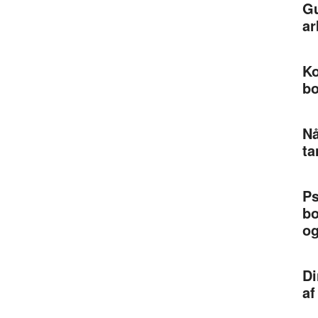
Gu
ar
Ko
bo
Nå
ta
Ps
bo
og
Di
af