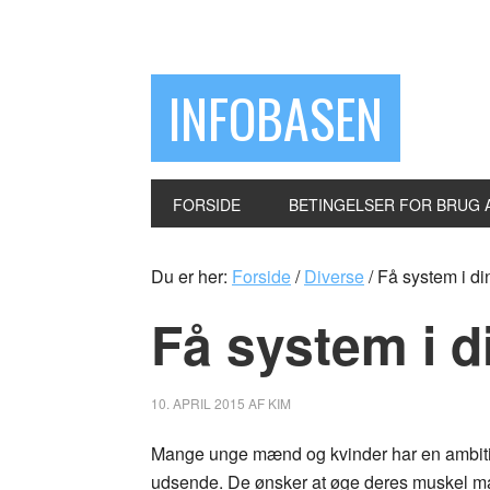
INFOBASEN
FORSIDE
BETINGELSER FOR BRUG 
Du er her:
Forside
/
Diverse
/
Få system i di
Få system i d
10. APRIL 2015
AF
KIM
Mange unge mænd og kvinder har en ambition
udsende. De ønsker at øge deres muskel mas