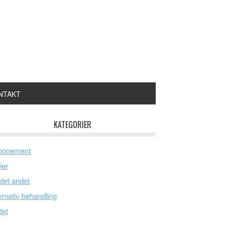
NTAKT
KATEGORIER
bonement
ier
 det andet
ernativ behandling
det