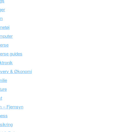
ogs
ger
rn
netøj
mputer
erse
erse guides
ktronik
hverv & Økonomi
ilie
ture
t
m – Fjernsyn
ness
sikring