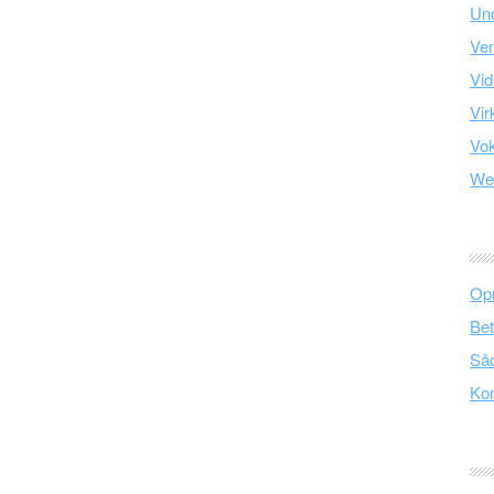
Und
Ve
Vid
Vir
Vo
We
Opr
Bet
Såd
Kon