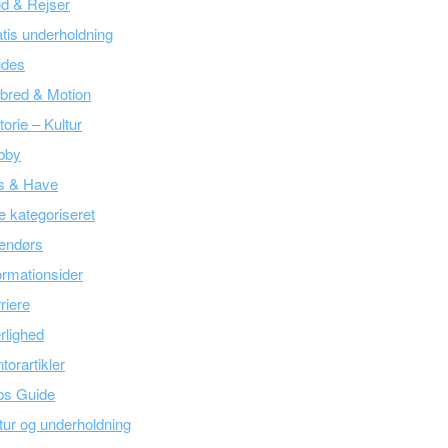
tid & Rejser
tis underholdning
ides
bred & Motion
torie – Kultur
bby
s & Have
e kategoriseret
endørs
ormationsider
riere
lighed
torartikler
bs Guide
tur og underholdning