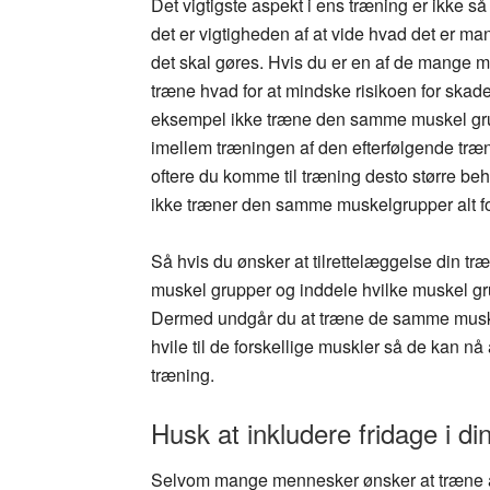
Det vigtigste aspekt i ens træning er ikke s
det er vigtigheden af at vide hvad det er ma
det skal gøres. Hvis du er en af de mange m
træne hvad for at mindske risikoen for skade 
eksempel ikke træne den samme muskel grupp
imellem træningen af den efterfølgende tr
oftere du komme til træning desto større beho
ikke træner den samme muskelgrupper alt for
Så hvis du ønsker at tilrettelæggelse din træ
muskel grupper og inddele hvilke muskel gr
Dermed undgår du at træne de samme muskle
hvile til de forskellige muskler så de kan n
træning.
Husk at inkludere fridage i d
Selvom mange mennesker ønsker at træne a