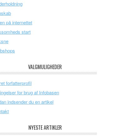
erholdning
nskab
en på internettet
ksomheds start
ksne
bshops
VALGMULIGHEDER
et forfatterprofil
ingelser for brug af Infobasen
an indsender du en artikel
takt
NYESTE ARTIKLER