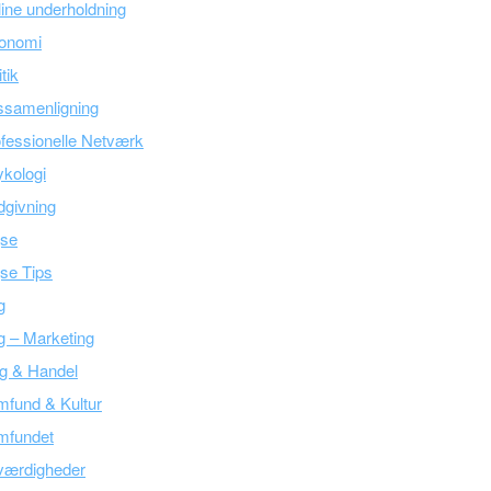
ine underholdning
onomi
itik
ssamenligning
fessionelle Netværk
kologi
givning
jse
se Tips
g
g – Marketing
g & Handel
fund & Kultur
mfundet
værdigheder