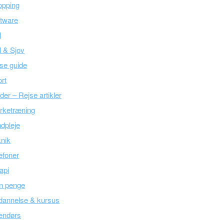
opping
tware
l
l & Sjov
se guide
rt
der – Rejse artikler
rketræning
dpleje
nik
efoner
api
n penge
dannelse & kursus
endørs