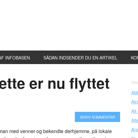
AF INFOBASEN
SÅDAN INDSENDER DU EN ARTIKEL
KO
tte er nu flyttet
Ab
Akt
Alt
SKRIV KOMMENTAR
Alt
An
s man med venner og bekendte derhjemme, på lokale