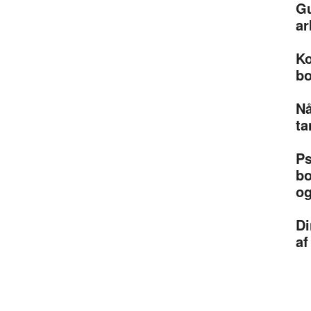
Gu
ar
Ko
bo
Nå
ta
Ps
bo
og
Di
af