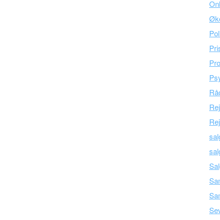
Onl
Øk
Pol
Pri
Pro
Psy
Råd
Re
Rej
sal
sal
Sal
Sam
Sa
Se