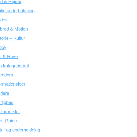
tid & Rejser
tis underholdning
ides
bred & Motion
torie – Kultur
bby
s & Have
e kategoriseret
endørs
ormationsider
riere
lighed
torartikler
bs Guide
tur og underholdning