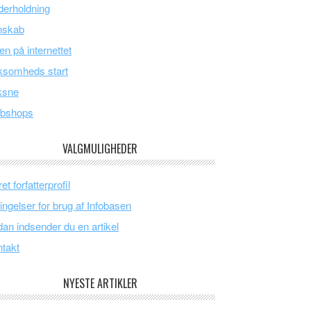
erholdning
nskab
en på internettet
ksomheds start
ksne
bshops
VALGMULIGHEDER
et forfatterprofil
ingelser for brug af Infobasen
an indsender du en artikel
takt
NYESTE ARTIKLER