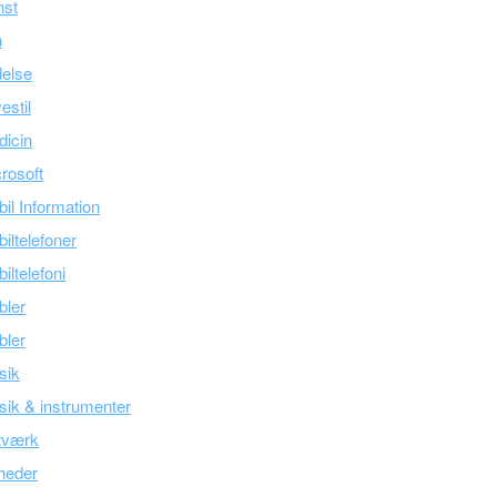
nst
n
else
estil
icin
rosoft
il Information
iltelefoner
iltelefoni
bler
bler
sik
ik & instrumenter
tværk
heder