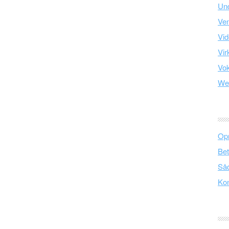
Und
Ve
Vid
Vir
Vo
We
Opr
Bet
Såd
Kon