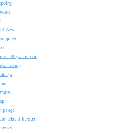
opping
tware
l
l & Sjov
se guide
rt
der – Rejse artikler
rketræning
dpleje
nik
efoner
api
n penge
dannelse & kursus
endørs