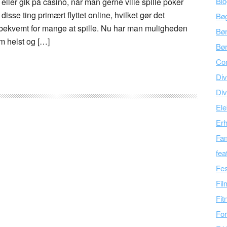
Bl
 eller gik på casino, når man gerne ville spille poker
 disse ting primært flyttet online, hvilket gør det
Bø
ekvemt for mange at spille. Nu har man muligheden
Bø
om helst og […]
Bør
Co
Div
Div
Ele
Er
Fam
fea
Fes
Fil
Fit
For