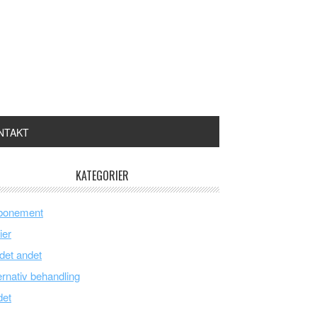
NTAKT
KATEGORIER
bonement
ier
 det andet
ernativ behandling
det