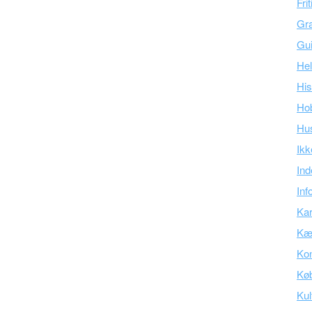
Fri
Gra
Gu
Hel
His
Ho
Hu
Ikk
Ind
Inf
Kar
Kær
Kon
Kø
Kul