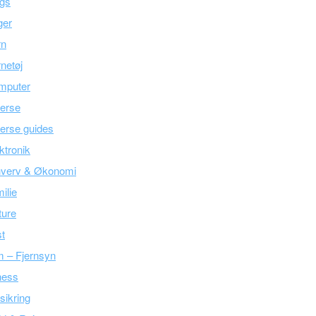
ogs
ger
rn
netøj
mputer
erse
erse guides
ktronik
hverv & Økonomi
ilie
ture
t
m – Fjernsyn
ness
sikring