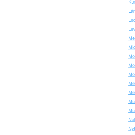
Ku
Lå
Led
Lev
Med
Mic
Mob
Mob
Mob
Mø
Mø
Mu
Mus
Ne
Ny