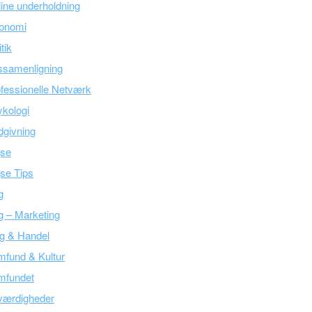
ine underholdning
onomi
itik
ssamenligning
fessionelle Netværk
kologi
givning
jse
se Tips
g
g – Marketing
g & Handel
fund & Kultur
mfundet
værdigheder