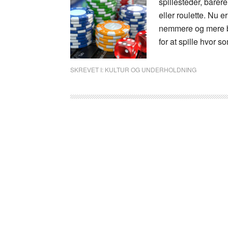
spillesteder, barere
eller roulette. Nu er
nemmere og mere b
for at spille hvor s
SKREVET I:
KULTUR OG UNDERHOLDNING