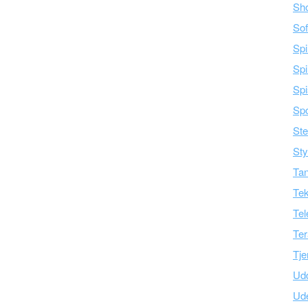
Sh
Sof
Spi
Spi
Spi
Spo
Ste
Sty
Tan
Tek
Tel
Ter
Tje
Ud
Ud