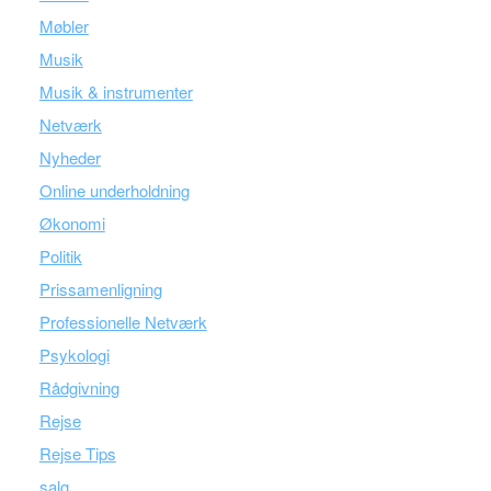
Møbler
Musik
Musik & instrumenter
Netværk
Nyheder
Online underholdning
Økonomi
Politik
Prissamenligning
Professionelle Netværk
Psykologi
Rådgivning
Rejse
Rejse Tips
salg