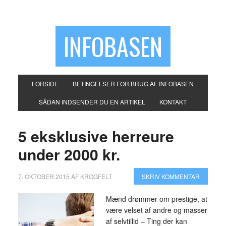
INFOBASEN
FORSIDE
BETINGELSER FOR BRUG AF INFOBASEN
SÅDAN INDSENDER DU EN ARTIKEL
KONTAKT
5 eksklusive herreure
under 2000 kr.
7. OKTOBER 2015
AF
KROGFELT
SKRIV KOMMENTAR
Mænd drømmer om prestige, at
være velset af andre og masser
af selvtillid – Ting der kan