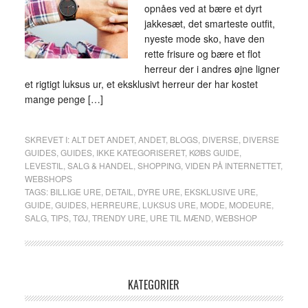
opnåes ved at bære et dyrt
jakkesæt, det smarteste outfit,
nyeste mode sko, have den
rette frisure og bære et flot
herreur der i andres øjne ligner
et rigtigt luksus ur, et eksklusivt herreur der har kostet
mange penge […]
SKREVET I:
ALT DET ANDET
,
ANDET
,
BLOGS
,
DIVERSE
,
DIVERSE
GUIDES
,
GUIDES
,
IKKE KATEGORISERET
,
KØBS GUIDE
,
LEVESTIL
,
SALG & HANDEL
,
SHOPPING
,
VIDEN PÅ INTERNETTET
,
WEBSHOPS
TAGS:
BILLIGE URE
,
DETAIL
,
DYRE URE
,
EKSKLUSIVE URE
,
GUIDE
,
GUIDES
,
HERREURE
,
LUKSUS URE
,
MODE
,
MODEURE
,
SALG
,
TIPS
,
TØJ
,
TRENDY URE
,
URE TIL MÆND
,
WEBSHOP
KATEGORIER