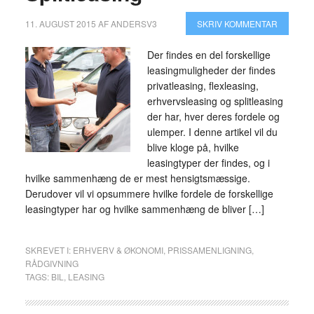
11. AUGUST 2015
AF
ANDERSV3
SKRIV KOMMENTAR
Der findes en del forskellige
leasingmuligheder der findes
privatleasing, flexleasing,
erhvervsleasing og splitleasing
der har, hver deres fordele og
ulemper. I denne artikel vil du
blive kloge på, hvilke
leasingtyper der findes, og i
hvilke sammenhæng de er mest hensigtsmæssige.
Derudover vil vi opsummere hvilke fordele de forskellige
leasingtyper har og hvilke sammenhæng de bliver […]
SKREVET I:
ERHVERV & ØKONOMI
,
PRISSAMENLIGNING
,
RÅDGIVNING
TAGS:
BIL
,
LEASING