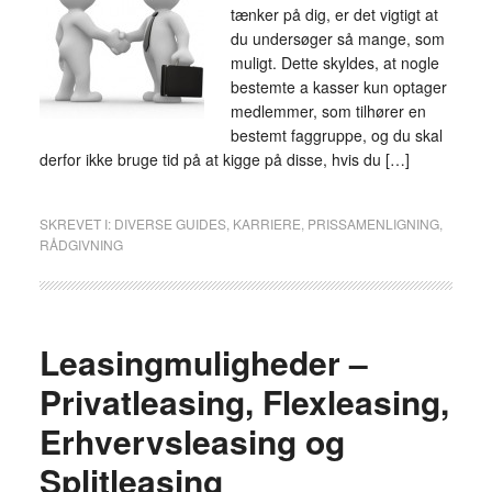
tænker på dig, er det vigtigt at
du undersøger så mange, som
muligt. Dette skyldes, at nogle
bestemte a kasser kun optager
medlemmer, som tilhører en
bestemt faggruppe, og du skal
derfor ikke bruge tid på at kigge på disse, hvis du […]
SKREVET I:
DIVERSE GUIDES
,
KARRIERE
,
PRISSAMENLIGNING
,
RÅDGIVNING
Leasingmuligheder –
Privatleasing, Flexleasing,
Erhvervsleasing og
Splitleasing