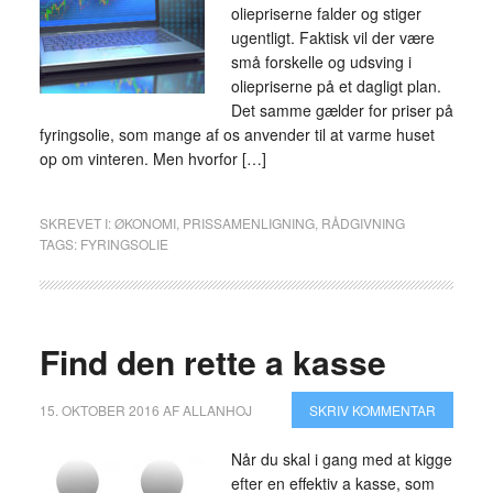
oliepriserne falder og stiger
ugentligt. Faktisk vil der være
små forskelle og udsving i
oliepriserne på et dagligt plan.
Det samme gælder for priser på
fyringsolie, som mange af os anvender til at varme huset
op om vinteren. Men hvorfor […]
SKREVET I:
ØKONOMI
,
PRISSAMENLIGNING
,
RÅDGIVNING
TAGS:
FYRINGSOLIE
Find den rette a kasse
15. OKTOBER 2016
AF
ALLANHOJ
SKRIV KOMMENTAR
Når du skal i gang med at kigge
efter en effektiv a kasse, som