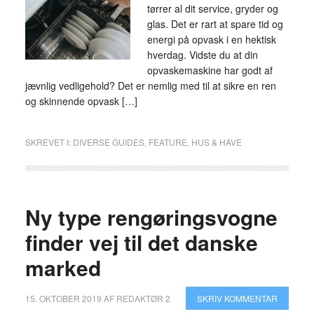
tørrer al dit service, gryder og
glas. Det er rart at spare tid og
energi på opvask i en hektisk
hverdag. Vidste du at din
opvaskemaskine har godt af
jævnlig vedligehold? Det er nemlig med til at sikre en ren
og skinnende opvask […]
SKREVET I:
DIVERSE GUIDES
,
FEATURE
,
HUS & HAVE
Ny type rengøringsvogne
finder vej til det danske
marked
15. OKTOBER 2019
AF
REDAKTØR 2
SKRIV KOMMENTAR