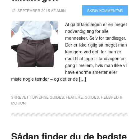
12. SEPTEMBER 2015
AF
AMIN
SKRIV KOMMENTAR
At gå til tandlægen er en meget
nødvendig ting for alle
mennesker. Selv for tandlæger.
Der er ikke rigtig så meget man
kan gøre ved det, for man er
nødt til at tage til tandlægen en
gang i mellem, hvis man ikke vil
have enorme smerter eller
miste nogle tænder – og det er de […]
SKREVET I:
DIVERSE GUIDES
,
FEATURE
,
GUIDES
,
HELBRED &
MOTION
Sådan finder du de bedste