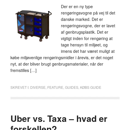
Der er en ny type
rengøringsvogne på vej til det
danske marked. Det er
rengøringsvogne, der er lavet
af genbrugsplastik. Det er
vigtigt inden for rengøring at
tage hensyn til miljøet, og
imens det har været muligt at
købe miljøvenlige rengøringsmidler i årevis, er det noget
nyt, at der bliver brugt genbrugsmaterialer, når der
fremstilles […]
SKREVET I:
DIVERSE
,
FEATURE
,
GUIDES
,
KØBS GUIDE
Uber vs. Taxa – hvad er
forskellen?