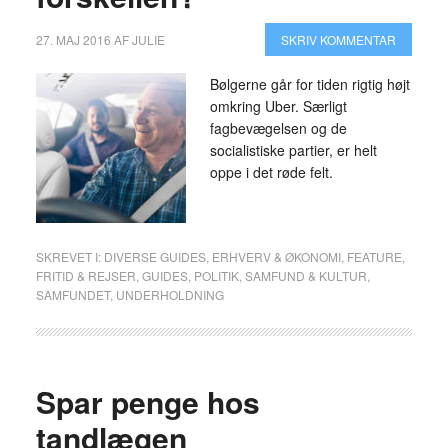
27. MAJ 2016
AF
JULIE
SKRIV KOMMENTAR
Bølgerne går for tiden rigtig højt
omkring Uber. Særligt
fagbevægelsen og de
socialistiske partier, er helt
oppe i det røde felt.
SKREVET I:
DIVERSE GUIDES
,
ERHVERV & ØKONOMI
,
FEATURE
,
FRITID & REJSER
,
GUIDES
,
POLITIK
,
SAMFUND & KULTUR
,
SAMFUNDET
,
UNDERHOLDNING
Spar penge hos
tandlægen