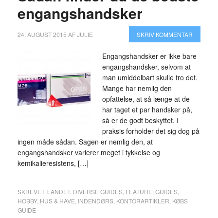
engangshandsker
24. AUGUST 2015
AF
JULIE
SKRIV KOMMENTAR
Engangshandsker er ikke bare
engangshandsker, selvom at
man umiddelbart skulle tro det.
Mange har nemlig den
opfattelse, at så længe at de
har taget et par handsker på,
så er de godt beskyttet. I
praksis forholder det sig dog på
ingen måde sådan. Sagen er nemlig den, at
engangshandsker varierer meget i tykkelse og
kemikalieresistens, […]
SKREVET I:
ANDET
,
DIVERSE GUIDES
,
FEATURE
,
GUIDES
,
HOBBY
,
HUS & HAVE
,
INDENDØRS
,
KONTORARTIKLER
,
KØBS
GUIDE