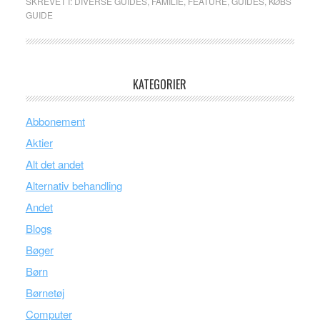
SKREVET I:
DIVERSE GUIDES
,
FAMILIE
,
FEATURE
,
GUIDES
,
KØBS
GUIDE
KATEGORIER
Abbonement
Aktier
Alt det andet
Alternativ behandling
Andet
Blogs
Bøger
Børn
Børnetøj
Computer