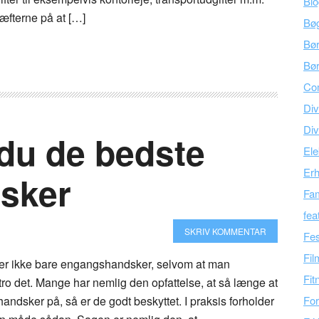
Bl
ræfterne på at […]
Bø
Bø
Bør
Co
Div
Div
 du de bedste
Ele
Er
sker
Fam
fea
SKRIV KOMMENTAR
Fes
Fil
r ikke bare engangshandsker, selvom at man
Fit
tro det. Mange har nemlig den opfattelse, at så længe at
handsker på, så er de godt beskyttet. I praksis forholder
For