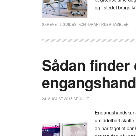
og i stedet bruge k
SKREVET I:
GUIDES
,
KONTORARTIKLER
,
MØBLER
Sådan finder
engangshand
24. AUGUST 2015
AF
JULIE
Engangshandsker e
umiddelbart skulle 
de har taget et par 