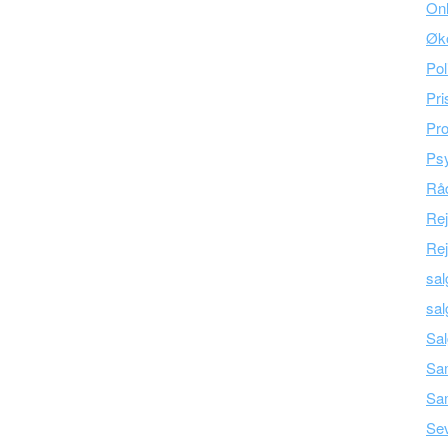
Onl
Øk
Pol
Pri
Pro
Psy
Råd
Re
Rej
sal
sal
Sal
Sam
Sa
Se