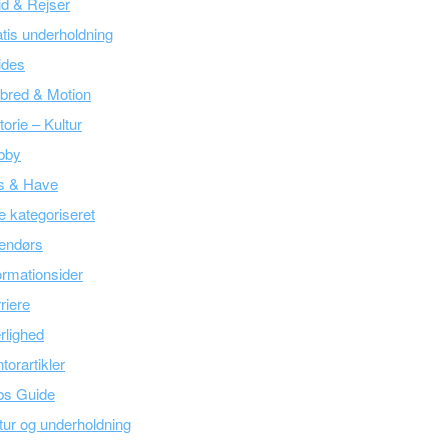
tid & Rejser
tis underholdning
ides
bred & Motion
torie – Kultur
bby
s & Have
e kategoriseret
endørs
ormationsider
riere
lighed
torartikler
bs Guide
tur og underholdning