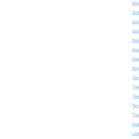
Sh
Sof
Spi
Spi
Spi
Spo
Ste
Sty
Tan
Tek
Tel
Ter
Tje
Ud
Ud