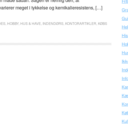
en måde sådan. Sagen er nemlig den, at
Fri
rierer meget i tykkelse og kemikalieresistens, […]
Gra
Gu
DES
,
HOBBY
,
HUS & HAVE
,
INDENDØRS
,
KONTORARTIKLER
,
KØBS
Hel
His
Ho
Hu
Ikk
Ind
Inf
Kar
Kær
Kon
Kø
Kul