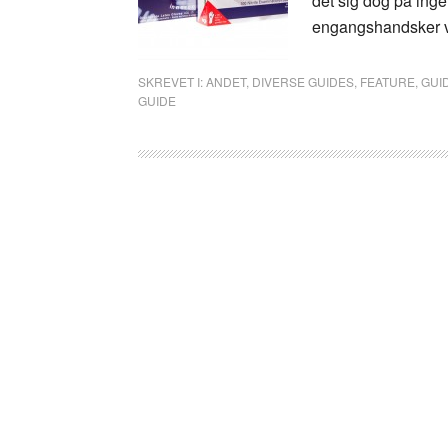
det sig dog på ing
engangshandsker va
SKREVET I:
ANDET
,
DIVERSE GUIDES
,
FEATURE
,
GUI
GUIDE