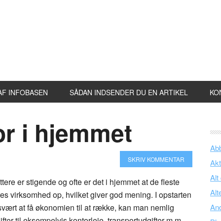
AF INFOBASEN
SÅDAN INDSENDER DU EN ARTIKEL
KO
tor i hjemmet
Ab
SKRIV KOMMENTAR
Akt
Alt
tere er stigende og ofte er det i hjemmet at de fleste
Alt
res virksomhed op, hvilket giver god mening. I opstarten
svært at få økonomien til at række, kan man nemlig
An
ter til eksempelvis kontorleje, transportudgifter m.m.