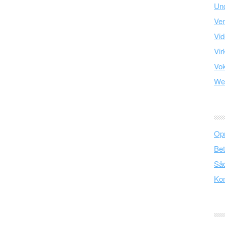
Und
Ve
Vid
Vir
Vo
We
Opr
Bet
Såd
Kon