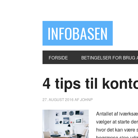
INFOBASEN
FORSIDE
BETINGELSER FOR BRUG 
4 tips til kon
27. AUGUST 2016
AF
JOHNP
Antallet af iværksæt
vælger at starte de
hvor det kan være 
begrænse sine udgif