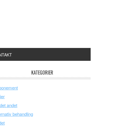
NTAKT
KATEGORIER
bonement
ier
 det andet
ernativ behandling
det