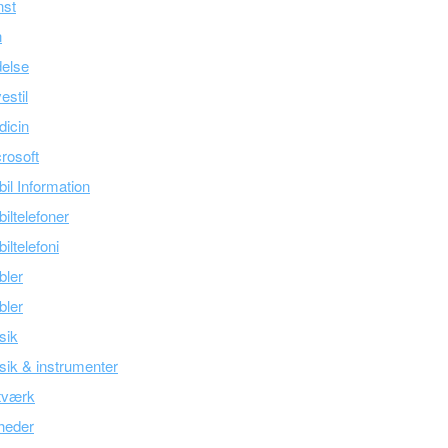
nst
n
else
estil
icin
rosoft
il Information
iltelefoner
iltelefoni
bler
bler
sik
ik & instrumenter
tværk
heder