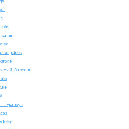
ogs
ger
rn
netøj
mputer
erse
erse guides
ktronik
hverv & Økonomi
ilie
ture
t
m – Fjernsyn
ness
sikring