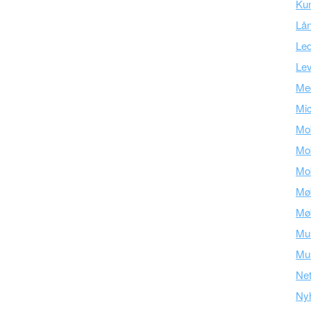
Ku
Lå
Led
Lev
Med
Mic
Mob
Mob
Mob
Mø
Mø
Mu
Mus
Ne
Ny