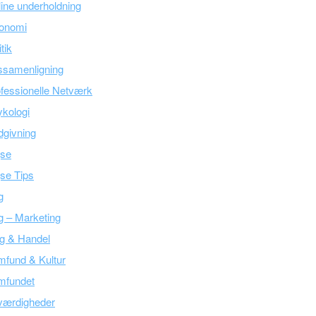
ine underholdning
onomi
itik
ssamenligning
fessionelle Netværk
kologi
givning
jse
se Tips
g
g – Marketing
g & Handel
fund & Kultur
mfundet
værdigheder