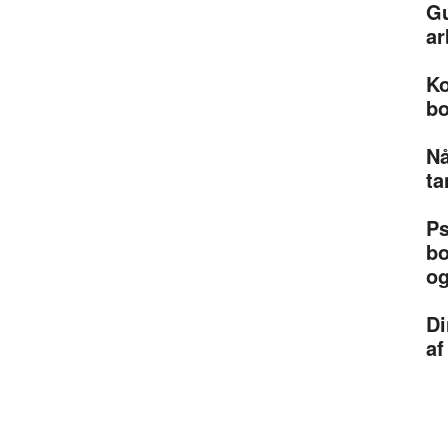
Gu
ar
Ko
bo
Nå
ta
Ps
bo
og
Di
af