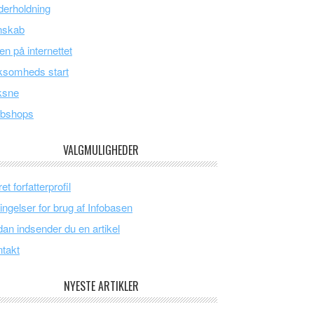
erholdning
nskab
en på internettet
ksomheds start
ksne
bshops
VALGMULIGHEDER
et forfatterprofil
ingelser for brug af Infobasen
an indsender du en artikel
takt
NYESTE ARTIKLER