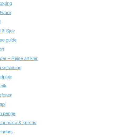
opping
tware
l
l & Sjov
se guide
rt
der – Rejse artikler
rketræning
dpleje
nik
efoner
api
n penge
dannelse & kursus
endørs