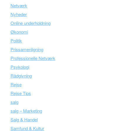
Netværk
Nyheder
Online underholdning
Økonomi
Politik
Prissamenligning
Professionelle Netværk
Psykologi
Rådgivning
Rejse
Rejse Tips
salg
salg – Marketing
Salg & Handel
Samfund & Kultur