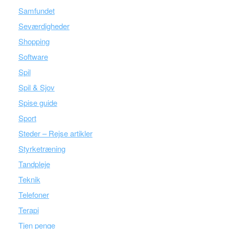
Samfundet
Seværdigheder
Shopping
Software
Spil
Spil & Sjov
Spise guide
Sport
Steder – Rejse artikler
Styrketræning
Tandpleje
Teknik
Telefoner
Terapi
Tjen penge