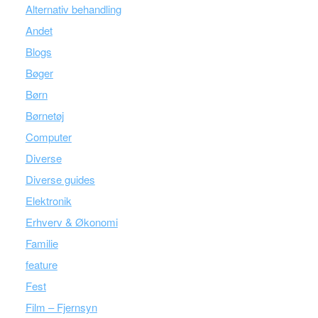
Alternativ behandling
Andet
Blogs
Bøger
Børn
Børnetøj
Computer
Diverse
Diverse guides
Elektronik
Erhverv & Økonomi
Familie
feature
Fest
Film – Fjernsyn