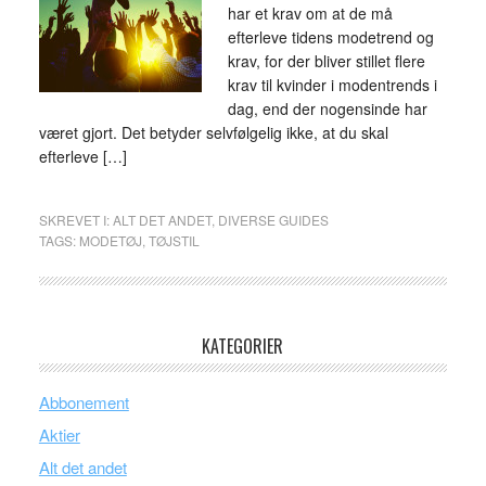
har et krav om at de må
efterleve tidens modetrend og
krav, for der bliver stillet flere
krav til kvinder i modentrends i
dag, end der nogensinde har
været gjort. Det betyder selvfølgelig ikke, at du skal
efterleve […]
SKREVET I:
ALT DET ANDET
,
DIVERSE GUIDES
TAGS:
MODETØJ
,
TØJSTIL
KATEGORIER
Abbonement
Aktier
Alt det andet