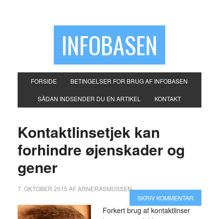
INFOBASEN
FORSIDE
BETINGELSER FOR BRUG AF INFOBASEN
SÅDAN INDSENDER DU EN ARTIKEL
KONTAKT
Kontaktlinsetjek kan
forhindre øjenskader og
gener
7. OKTOBER 2015
AF
ARNERASMUSSEN
SKRIV KOMMENTAR
Forkert brug af kontaktlinser