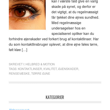
kan i værste fald give en varig
skade på synet, og derfor er
det vigtigt, at du regelmæssigt
får tjekket dine øjnes sundhed.
Med regelmæssige
undersøgelser hos en
specialiseret optiker kan du
forhindre øjenskader ved forkert brug af kontaktlinser. Har
du som kontaktlinsbruger oplevet, at dine øjne føles tørre,
følt kløe […]
SKREVET I:
HELBRED & MOTION
TAGS:
KONTAKTLINSER
,
KVALITET
,
ØJENSKADER
,
RENSEVÆSKE
,
TØRRE ØJNE
KATEGORIER
Abbonement