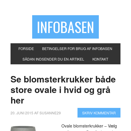
INFOBASEN
FORSIDE
BETINGELSER FOR BRUG AF INFOBASEN
SÅDAN INDSENDER DU EN ARTIKEL
KONTAKT
Se blomsterkrukker både
store ovale i hvid og grå
her
20. JUNI 2015
AF
SUSANNE29
SKRIV KOMMENTAR
Ovale blomsterkrukker – Vælg