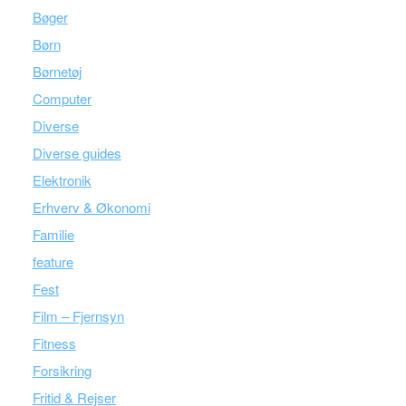
Bøger
Børn
Børnetøj
Computer
Diverse
Diverse guides
Elektronik
Erhverv & Økonomi
Familie
feature
Fest
Film – Fjernsyn
Fitness
Forsikring
Fritid & Rejser