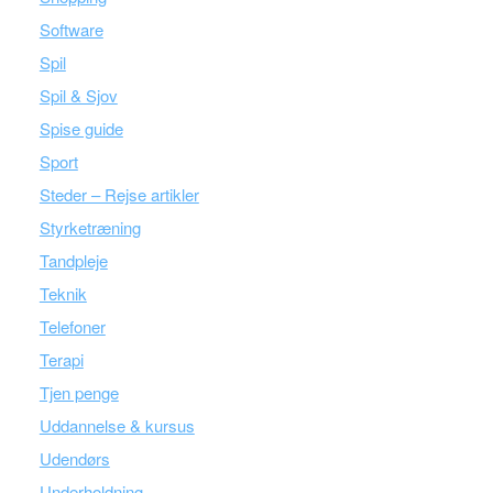
Software
Spil
Spil & Sjov
Spise guide
Sport
Steder – Rejse artikler
Styrketræning
Tandpleje
Teknik
Telefoner
Terapi
Tjen penge
Uddannelse & kursus
Udendørs
Underholdning