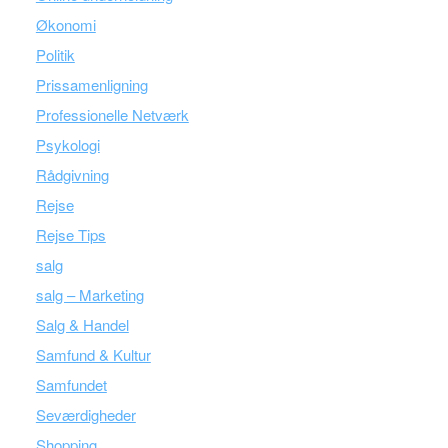
Økonomi
Politik
Prissamenligning
Professionelle Netværk
Psykologi
Rådgivning
Rejse
Rejse Tips
salg
salg – Marketing
Salg & Handel
Samfund & Kultur
Samfundet
Seværdigheder
Shopping