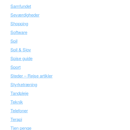
Samfundet
Seværdigheder
Shopping
Software
Spil
Spil & Sjov
Spise guide
Sport
Steder – Rejse artikler
Styrketræning
Tandpleje
Teknik
Telefoner
Terapi
Tjen penge