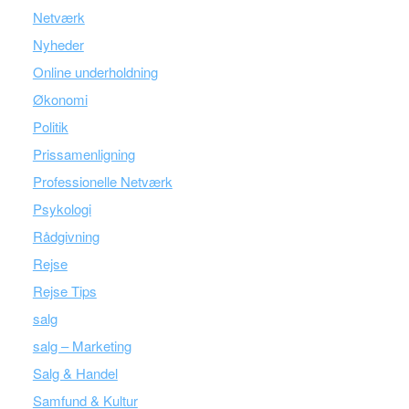
Netværk
Nyheder
Online underholdning
Økonomi
Politik
Prissamenligning
Professionelle Netværk
Psykologi
Rådgivning
Rejse
Rejse Tips
salg
salg – Marketing
Salg & Handel
Samfund & Kultur