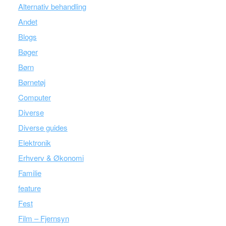
Alternativ behandling
Andet
Blogs
Bøger
Børn
Børnetøj
Computer
Diverse
Diverse guides
Elektronik
Erhverv & Økonomi
Familie
feature
Fest
Film – Fjernsyn