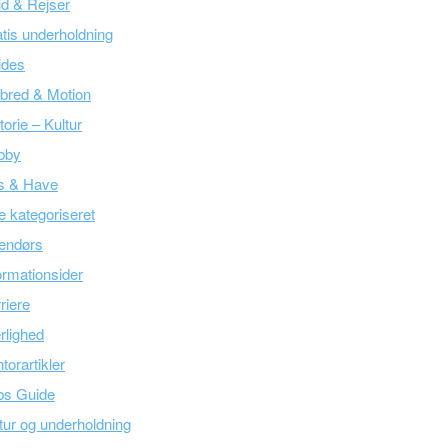
tid & Rejser
tis underholdning
ides
bred & Motion
torie – Kultur
bby
s & Have
e kategoriseret
endørs
ormationsider
riere
lighed
torartikler
bs Guide
tur og underholdning