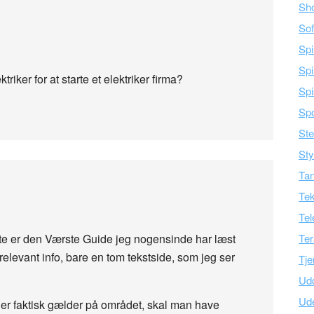
Sh
Sof
Spi
Spi
riker for at starte et elektriker firma?
Spi
Spo
Ste
Sty
Tan
Tek
Tel
dette er den Værste Guide jeg nogensinde har læst
Ter
relevant info, bare en tom tekstside, som jeg ser
Tje
Ud
Ud
der faktisk gælder på området, skal man have