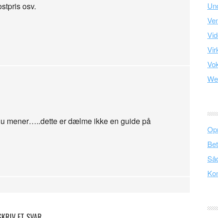
stpris osv.
Und
Ve
Vid
Vir
Vo
We
du mener…..dette er dælme ikke en guide på
Opr
Bet
Såd
Kon
SKRIV ET SVAR