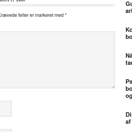
Gu
ar
Krævede felter er markeret med
*
Ko
bo
Nå
ta
Ps
bo
og
Di
af