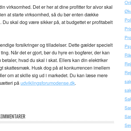
Onl
din virksomhed. Det er her at dine profitter for alvor skal
Øk
mien at starte virksomhed, så du bør enten dække
Pol
. Du skal dog være sikker på, at budgettet er profitabelt
Pri
Pro
dige forsikringer og tilladelser. Dette gælder specielt
Psy
ting. Når det er gjort, bør du hyre en bogfører, der kan
Råd
 betaler, hvad du skal i skat. Ellers kan din elektriker
Re
igt skattesmæk. Husk dog på at konkurrencen imellem
Rej
ndler om at skille sig ud i markedet. Du kan læse mere
sal
sætteri på
udviklingsforumodense.dk
.
sal
Sal
Sam
KOMMENTARER
Sa
Se