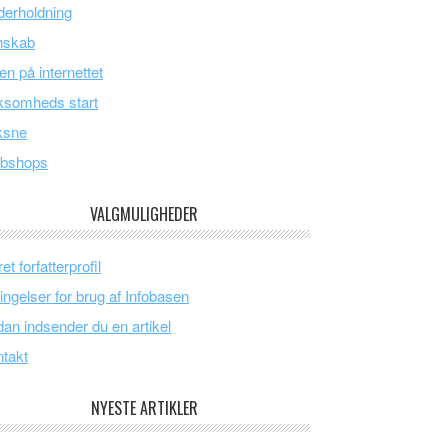
erholdning
nskab
en på internettet
ksomheds start
ksne
bshops
VALGMULIGHEDER
et forfatterprofil
ingelser for brug af Infobasen
an indsender du en artikel
takt
NYESTE ARTIKLER