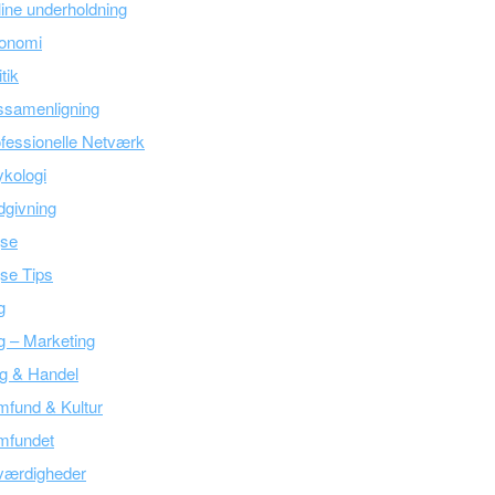
ine underholdning
onomi
itik
ssamenligning
fessionelle Netværk
kologi
givning
jse
se Tips
g
g – Marketing
g & Handel
fund & Kultur
mfundet
værdigheder