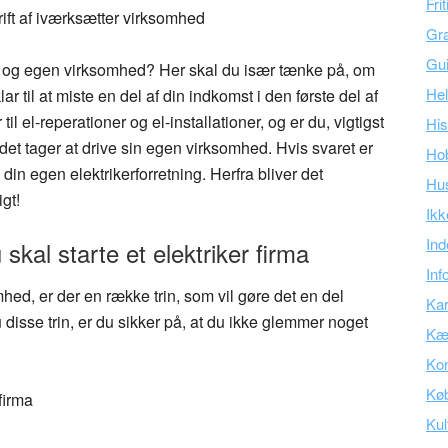
Fri
drift af iværksætter virksomhed
Gra
Gu
irma og egen virksomhed? Her skal du især tænke på, om
Hel
r til at miste en del af din indkomst i den første del af
til el-reperationer og el-installationer, og er du, vigtigst
His
id, det tager at drive sin egen virksomhed. Hvis svaret er
Ho
 din egen elektrikerforretning. Herfra bliver det
Hu
gt!
Ikk
Ind
 skal starte et elektriker firma
Inf
hed, er der en række trin, som vil gøre det en del
Kar
disse trin, er du sikker på, at du ikke glemmer noget
Kær
Kon
Kø
 firma
Kul