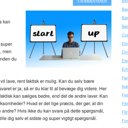
Bl
3 KOMMENTARER
Bø
Bø
ns kan
Bør
Co
Div
e super
d, men
Div
 inden du
Ele
Er
Fam
il lave, rent faktisk er mulig. Kan du selv bære
fea
aret er ja, så er du klar til at bevæge dig videre. Her
Fes
 faktisk kan sælges bedre, end det de andre laver. Kan
rksomheder? Hvad er det lige præcis, der gør, at din
Fil
e andre? Hvis ikke du kan svare på dette spørgsmål,
Fit
lle dig selv et sidste og super vigtigt spørgsmål.
For