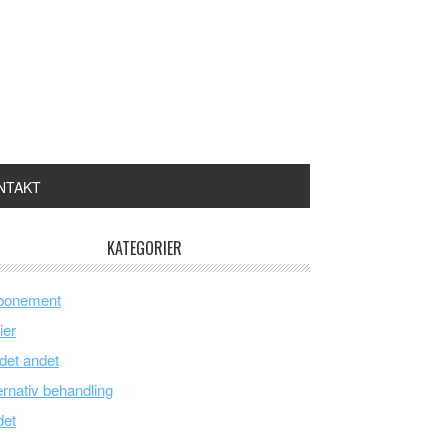
NTAKT
KATEGORIER
bonement
ier
 det andet
ernativ behandling
det