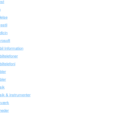
nst
n
else
estil
icin
rosoft
il Information
iltelefoner
iltelefoni
bler
bler
sik
ik & instrumenter
tværk
heder