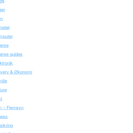
ogs
ger
rn
netøj
mputer
erse
erse guides
ktronik
hverv & Økonomi
ilie
ture
t
m – Fjernsyn
ness
sikring