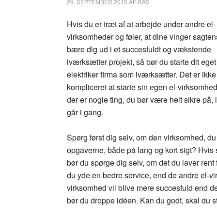
29. SEPTEMBER 2015
AF
RAS
Hvis du er træt af at arbejde under andre el-
virksomheder og føler, at dine vinger sagte
bære dig ud i et succesfuldt og vækstende
iværksætter projekt, så bør du starte dit eget
elektriker firma som iværksætter. Det er ikk
kompliceret at starte sin egen el-virksomhe
der er nogle ting, du bør være helt sikre på,
går i gang.
Spørg først dig selv, om den virksomhed, du v
opgaverne, både på lang og kort sigt? Hvis sv
bør du spørge dig selv, om det du laver rent
du yde en bedre service, end de andre el-vi
virksomhed vil blive mere succesfuld end d
bør du droppe idéen. Kan du godt, skal du sti