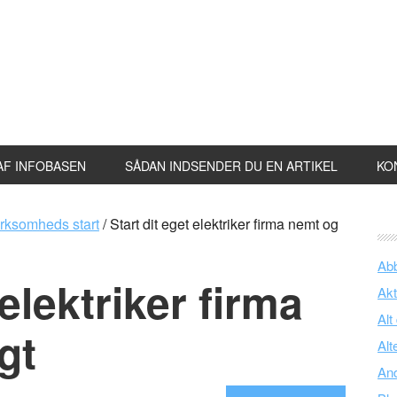
AF INFOBASEN
SÅDAN INDSENDER DU EN ARTIKEL
KO
rksomheds start
/
Start dit eget elektriker firma nemt og
Ab
 elektriker firma
Akt
Alt
gt
Alt
An