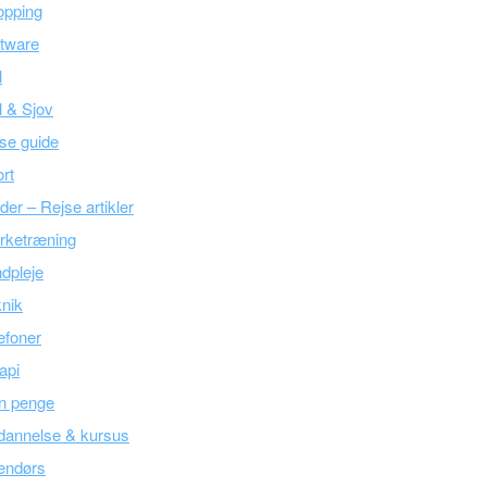
opping
tware
l
l & Sjov
se guide
rt
der – Rejse artikler
rketræning
dpleje
nik
efoner
api
n penge
dannelse & kursus
endørs