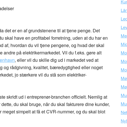
Ku
ladelser
Lå
Led
Lev
, da det er en af grundstenene til at tjene penge. Det
Med
du skal have en profitabel forretning, uden at du har en
Mic
d ud af, hvordan du vil tjene pengene, og hvad der skal
e andre på elektrikermarkedet. Vil du f.eks. gøre alt
Mob
øbenhavn
, eller vil du skille dig ud i markedet ved at
Mob
ng og rådgivning, kvalitet, bæredygtighed eller noget
Mob
rkedet, jo stærkere vil du stå som elektriker-
Mø
Mø
Mu
ørste skridt ud i entreprenør-branchen officielt. Nemlig at
Mus
dette, du skal bruge, når du skal fakturere dine kunder,
r meget simpelt at få et CVR-nummer, og du skal blot
Ne
Ny