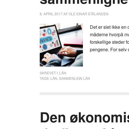
8. APRIL 2017
AF
OLE EINAR STÅLANDEN
Det er slet ikke en
måderne hvorpå ma
forskellige steder f
pengene. For selv o
SKREVET I:
LÅN
TAGS:
LÅN
,
SAMMENLIGN LÅN
Den økonomisk