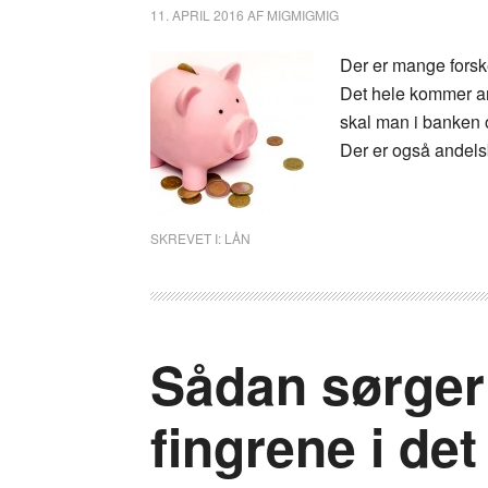
11. APRIL 2016
AF
MIGMIGMIG
Der er mange forske
Det hele kommer an 
skal man i banken og
Der er også andelsb
SKREVET I:
LÅN
Sådan sørger 
fingrene i det 