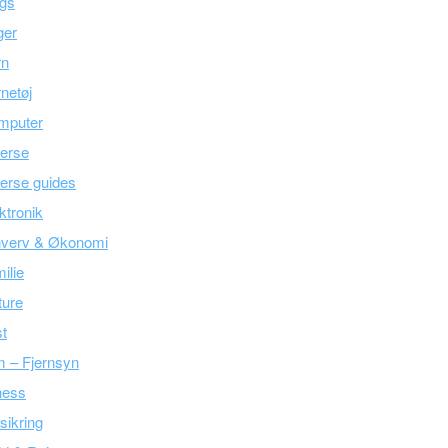
ogs
ger
rn
netøj
mputer
erse
erse guides
ktronik
hverv & Økonomi
ilie
ture
t
m – Fjernsyn
ness
sikring