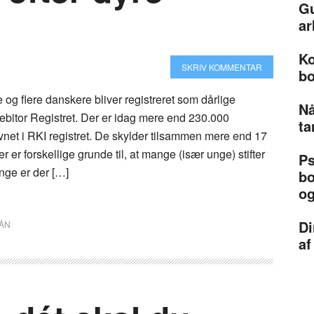
Gu
ar
Ko
SKRIV KOMMENTAR
bo
e og flere danskere bliver registreret som dårlige
Nå
ebitor Registret. Der er idag mere end 230.000
ta
vnet i RKI registret. De skylder tilsammen mere end 17
er er forskellige grunde til, at mange (især unge) stifter
Ps
ge er der […]
bo
og
Di
LÅN
af