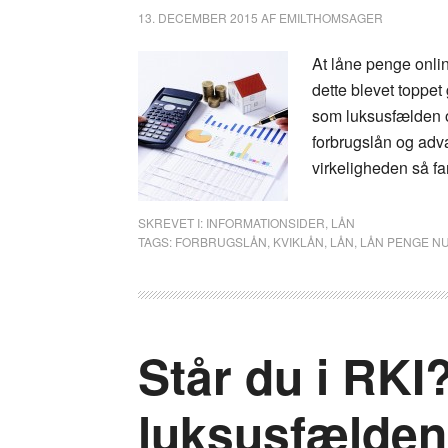
13. DECEMBER 2015
AF
EMILTHOMSAGER
At låne penge onlin
dette blevet toppet
som luksusfælden o
forbrugslån og adv
virkeligheden så fa
SKREVET I:
INFORMATIONSIDER
,
LÅN
TAGS:
FORBRUGSLÅN
,
KVIKLÅN
,
LÅN
,
LÅN PENGE N
Står du i RKI?
luksusfælden 