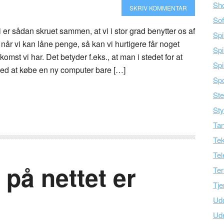
Sh
SKRIV KOMMENTAR
Sof
r sådan skruet sammen, at vi i stor grad benytter os af
Spi
 når vi kan låne penge, så kan vi hurtigere får noget
Spi
omst vi har. Det betyder f.eks., at man i stedet for at
Spi
ed at købe en ny computer bare […]
Spo
Ste
Sty
Tan
Tek
Tel
på nettet er
Ter
Tje
Ud
Ud