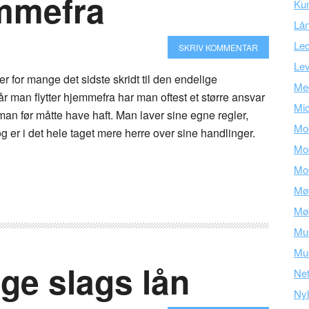
emmefra
Ku
Lå
Led
SKRIV KOMMENTAR
Lev
er for mange det sidste skridt til den endelige
Med
 man flytter hjemmefra har man oftest et større ansvar
Mic
d man før måtte have haft. Man laver sine egne regler,
Mob
og er i det hele taget mere herre over sine handlinger.
Mob
Mob
Mø
Mø
Mu
Mus
ige slags lån
Ne
Ny