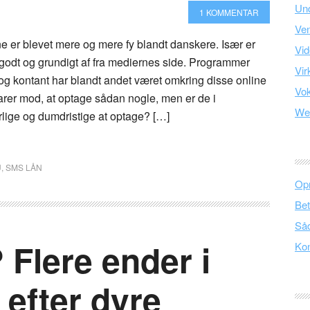
Und
1 KOMMENTAR
Ve
e er blevet mere og mere fy blandt danskere. Især er
Vid
 godt og grundigt af fra mediernes side. Programmer
Vir
g kontant har blandt andet været omkring disse online
Vo
arer mod, at optage sådan nogle, men er de i
We
rlige og dumdristige at optage? […]
U
,
SMS LÅN
Opr
Bet
Såd
 Flere ender i
Kon
efter dyre