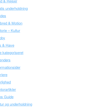
tid & Rejser
tis underholdning
ides
bred & Motion
torie – Kultur
bby
s & Have
e kategoriseret
endørs
ormationsider
riere
lighed
torartikler
bs Guide
tur og underholdning