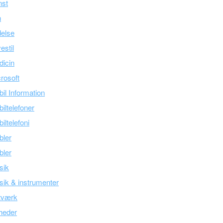
nst
n
else
estil
icin
rosoft
il Information
iltelefoner
iltelefoni
bler
bler
sik
ik & instrumenter
tværk
heder