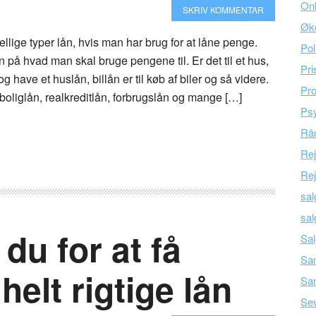
Onl
SKRIV KOMMENTAR
Øk
llige typer lån, hvis man har brug for at låne penge.
Pol
på hvad man skal bruge pengene til. Er det til et hus,
Pri
 have et huslån, billån er til køb af biler og så videre.
Pro
oliglån, realkreditlån, forbrugslån og mange […]
Psy
Råd
Re
Rej
sal
sal
du for at få
Sal
Sam
helt rigtige lån
Sa
Se