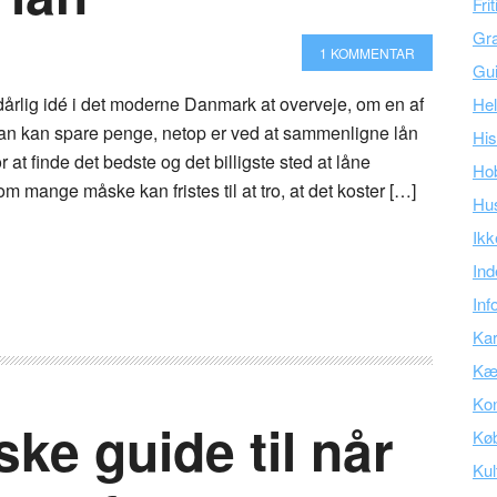
Fri
Gra
1 KOMMENTAR
Gu
 dårlig idé i det moderne Danmark at overveje, om en af
Hel
n kan spare penge, netop er ved at sammenligne lån
His
or at finde det bedste og det billigste sted at låne
Ho
m mange måske kan fristes til at tro, at det koster […]
Hu
Ikk
Ind
Inf
Kar
Kær
Kon
e guide til når
Kø
Kul