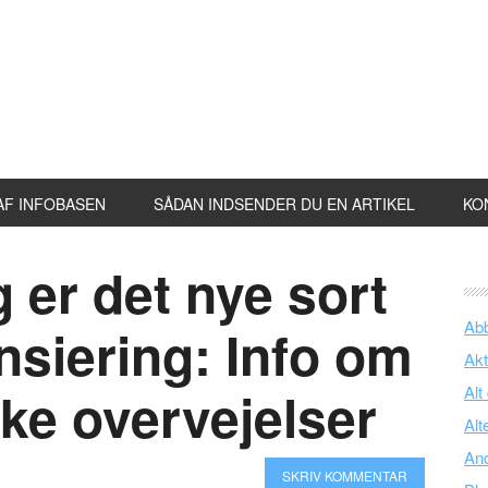
AF INFOBASEN
SÅDAN INDSENDER DU EN ARTIKEL
KO
er det nye sort
Ab
ansiering: Info om
Akt
ske overvejelser
Alt
Alt
An
SKRIV KOMMENTAR