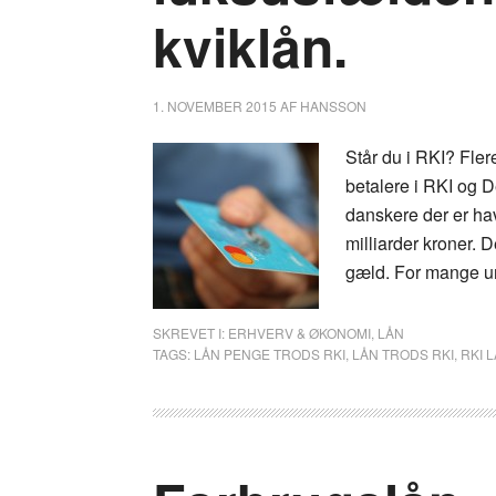
kviklån.
1. NOVEMBER 2015
AF
HANSSON
Står du i RKI? Fler
betalere i RKI og D
danskere der er ha
milliarder kroner. D
gæld. For mange un
SKREVET I:
ERHVERV & ØKONOMI
,
LÅN
TAGS:
LÅN PENGE TRODS RKI
,
LÅN TRODS RKI
,
RKI 