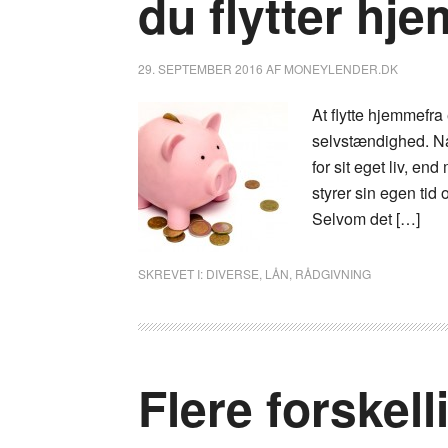
du flytter hj
29. SEPTEMBER 2016
AF
MONEYLENDER.DK
At flytte hjemmefra 
selvstændighed. Når
for sit eget liv, en
styrer sin egen tid 
Selvom det […]
SKREVET I:
DIVERSE
,
LÅN
,
RÅDGIVNING
Flere forskell