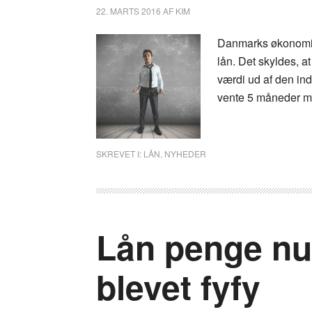
22. MARTS 2016
AF
KIM
Danmarks økonomi e
lån. Det skyldes, at
værdi ud af den indk
vente 5 måneder m
SKREVET I:
LÅN
,
NYHEDER
Lån penge nu 
blevet fyfy