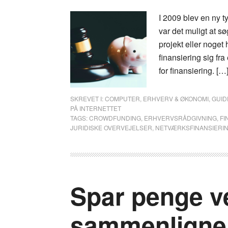
I 2009 blev en ny t
var det muligt at sø
projekt eller noget
finansiering sig fra
for finansiering. […
SKREVET I:
COMPUTER
,
ERHVERV & ØKONOMI
,
GUID
PÅ INTERNETTET
TAGS:
CROWDFUNDING
,
ERHVERVSRÅDGIVNING
,
FI
JURIDISKE OVERVEJELSER
,
NETVÆRKSFINANSIERI
Spar penge v
sammenligne