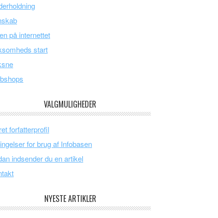
erholdning
nskab
en på internettet
ksomheds start
ksne
bshops
VALGMULIGHEDER
et forfatterprofil
ingelser for brug af Infobasen
an indsender du en artikel
takt
NYESTE ARTIKLER