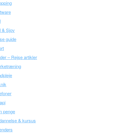
opping
tware
l
l & Sjov
se guide
rt
der – Rejse artikler
rketræning
dpleje
nik
efoner
api
n penge
dannelse & kursus
endørs