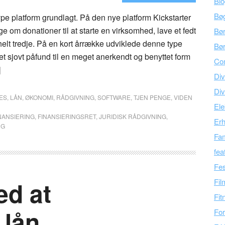
Bl
Bø
ype platform grundlagt. På den nye platform Kickstarter
ge om donationer til at starte en virksomhed, lave et fedt
Bø
 helt tredje. På en kort årrække udviklede denne type
Bør
 et sjovt påfund til en meget anerkendt og benyttet form
Co
]
Div
Div
ES
,
LÅN
,
ØKONOMI
,
RÅDGIVNING
,
SOFTWARE
,
TJEN PENGE
,
VIDEN
Ele
NANSIERING
,
FINANSIERINGSRET
,
JURIDISK RÅDGIVNING
,
Er
NG
Fam
fea
Fes
ed at
Fil
Fit
 lån
For