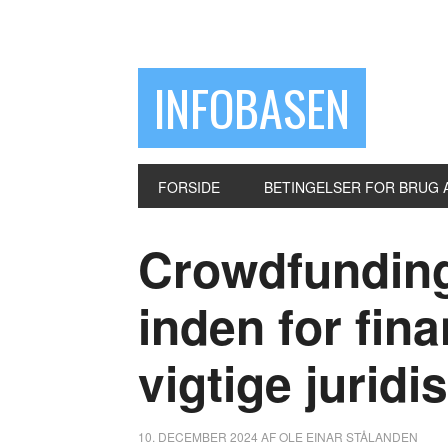
INFOBASEN
FORSIDE
BETINGELSER FOR BRUG 
Crowdfunding 
inden for fin
vigtige juridi
10. DECEMBER 2024
AF
OLE EINAR STÅLANDEN