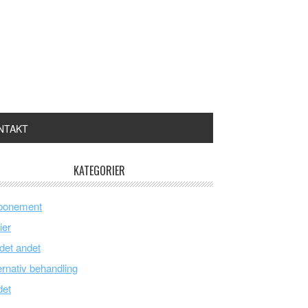
NTAKT
KATEGORIER
bonement
ier
 det andet
ernativ behandling
det