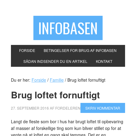
INFOBASEN
FORSIDE
BETINGELSER FOR BRUG AF INFOBASEN
SÅDAN INDSENDER DU EN ARTIKEL
KONTAKT
Du er her:
Forside
/
Familie
/
Brug loftet fornuftigt
Brug loftet fornuftigt
27. SEPTEMBER 2016
AF
FORDELEREN
SKRIV KOMMENTAR
Langt de fleste som bor i hus har brugt loftet til opbevaring
af masser af forskellige ting som kun bliver stillet op for at
vente på at loftet en gang skal tømmes. Det er en