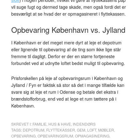
side
) i nogen perioder, hvilket vil gøre at flyttekassens pap
vil suge fugt og dermed tage skade, men også fordi det er
besværligt at se hvad der er opmagasineret i flyttekassen.
Opbevaring København vs. Jylland
I København er det meget mere dyrt at leje et depotrum
eller lignende til opbevaring af de ting som ikke lige står
fremme til dagligt. Derfor er der en større fortjeneste
forbundet ved at udnytte loftet bedst muligt til opbevaring.
Prisforskellen på leje af opbevaringsrum i København og
Jylland / Fyn er faktisk så stor så det i mange tilfælde kan
svare sig at leje et rum i Odense og betale det ekstra i
brændstofforbrug, end ved at lege et rum tættere på i
København.
SKREVET I:
FAMILIE
,
HUS & HAVE
,
INDENDØRS
TAGS:
DEPOTRUM
,
FLYTTEKASSER
,
GEM
,
LOFT
,
MØBLER
,
OPBEVARING
,
OPBEVARINGSRUM
,
OPMAGASINERING
,