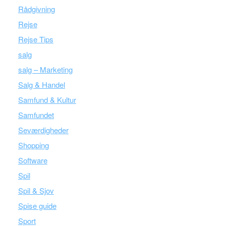
Rådgivning
Rejse
Rejse Tips
salg
salg – Marketing
Salg & Handel
Samfund & Kultur
Samfundet
Seværdigheder
Shopping
Software
Spil
Spil & Sjov
Spise guide
Sport