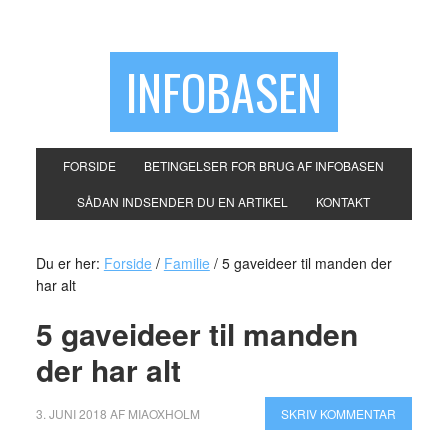
INFOBASEN
FORSIDE
BETINGELSER FOR BRUG AF INFOBASEN
SÅDAN INDSENDER DU EN ARTIKEL
KONTAKT
Du er her:
Forside
/
Familie
/
5 gaveideer til manden der
har alt
5 gaveideer til manden
der har alt
3. JUNI 2018
AF
MIAOXHOLM
SKRIV KOMMENTAR