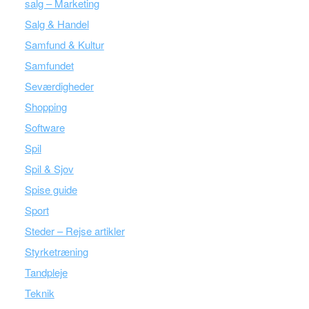
salg – Marketing
Salg & Handel
Samfund & Kultur
Samfundet
Seværdigheder
Shopping
Software
Spil
Spil & Sjov
Spise guide
Sport
Steder – Rejse artikler
Styrketræning
Tandpleje
Teknik