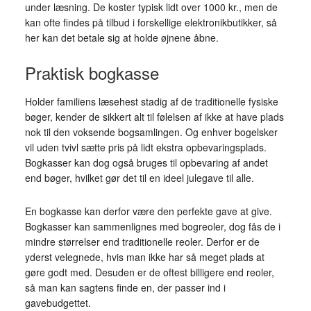
under læsning. De koster typisk lidt over 1000 kr., men de
kan ofte findes på tilbud i forskellige elektronikbutikker, så
her kan det betale sig at holde øjnene åbne.
Praktisk bogkasse
Holder familiens læsehest stadig af de traditionelle fysiske
bøger, kender de sikkert alt til følelsen af ikke at have plads
nok til den voksende bogsamlingen. Og enhver bogelsker
vil uden tvivl sætte pris på lidt ekstra opbevaringsplads.
Bogkasser kan dog også bruges til opbevaring af andet
end bøger, hvilket gør det til en ideel julegave til alle.
En bogkasse kan derfor være den perfekte gave at give.
Bogkasser kan sammenlignes med bogreoler, dog fås de i
mindre størrelser end traditionelle reoler. Derfor er de
yderst velegnede, hvis man ikke har så meget plads at
gøre godt med. Desuden er de oftest billigere end reoler,
så man kan sagtens finde en, der passer ind i
gavebudgettet.