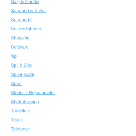
Salg & Handel
Samfund & Kultur
Samfundet
Seværdigheder
Shopping
Software
Spil
Spil & Sjov
Spise guide
Sport
Steder – Rejse artikler
Styrketræning
Tandpleje
Teknik
Telefoner