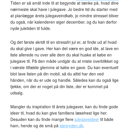
Tiden er så småt inde til at begynde at tænke på, hvad dine
nærmeste skal have i julegave. Jo bedre tid du starter med
at planlægge årets julegaveindkøb, jo mindre stresset bliver
du også, når kalenderen siger december, og du kan derfor
nyde juletiden til fulde.
Og det første skridt til en stressfri jul er, at finde ud af hvad
du skal give i gave. Her kan det være en god ide, at lave en
liste allerede nu over alle dem du skal huske at købe en
julegave til. På den måde undgår du at miste overblikket og
i værste tilfælde glemme at købe en gave. Du kan eventuelt
blot lave listen på din mobil, så du altid har den ved
hånden, når du er ude og handle. Således kan du også lige
tjekke, om der er noget på din liste, der er kommet på
udsalg.
Mangler du inspiration til årets julegaver, kan du finde gode
ideer til, hvad du kan give familiens læsehest lige her.
Desuden kan du finde mange flere
julegaveideer
til både
ham, hende og de små på
idegryden.dk
.