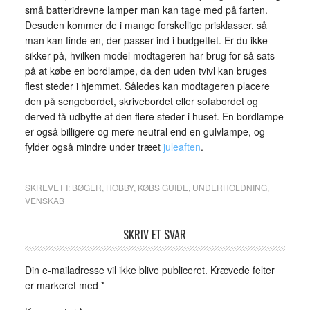
små batteridrevne lamper man kan tage med på farten.
Desuden kommer de i mange forskellige prisklasser, så
man kan finde en, der passer ind i budgettet. Er du ikke
sikker på, hvilken model modtageren har brug for så sats
på at købe en bordlampe, da den uden tvivl kan bruges
flest steder i hjemmet. Således kan modtageren placere
den på sengebordet, skrivebordet eller sofabordet og
derved få udbytte af den flere steder i huset. En bordlampe
er også billigere og mere neutral end en gulvlampe, og
fylder også mindre under træet
juleaften
.
SKREVET I:
BØGER
,
HOBBY
,
KØBS GUIDE
,
UNDERHOLDNING
,
VENSKAB
SKRIV ET SVAR
Din e-mailadresse vil ikke blive publiceret.
Krævede felter
er markeret med
*