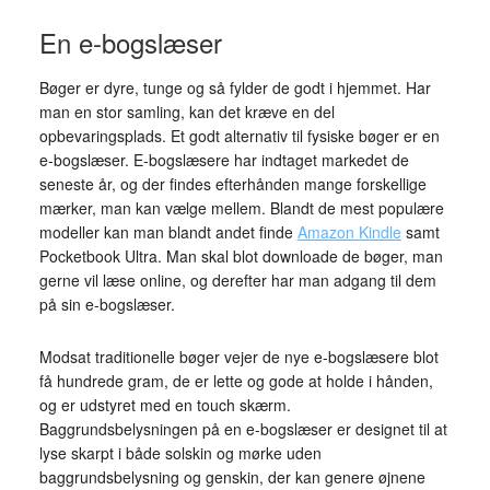
En e-bogslæser
Bøger er dyre, tunge og så fylder de godt i hjemmet. Har
man en stor samling, kan det kræve en del
opbevaringsplads. Et godt alternativ til fysiske bøger er en
e-bogslæser. E-bogslæsere har indtaget markedet de
seneste år, og der findes efterhånden mange forskellige
mærker, man kan vælge mellem. Blandt de mest populære
modeller kan man blandt andet finde
Amazon Kindle
samt
Pocketbook Ultra. Man skal blot downloade de bøger, man
gerne vil læse online, og derefter har man adgang til dem
på sin e-bogslæser.
Modsat traditionelle bøger vejer de nye e-bogslæsere blot
få hundrede gram, de er lette og gode at holde i hånden,
og er udstyret med en touch skærm.
Baggrundsbelysningen på en e-bogslæser er designet til at
lyse skarpt i både solskin og mørke uden
baggrundsbelysning og genskin, der kan genere øjnene